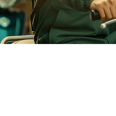
ndonesia
ngan jutaan pengguna dan lebih dari 100,000 pengemudi aktif di seluru
n yang memesan pengiriman makanan beberapa kali seminggu.
elola semua pesanan Gojek langsung dari sistem POS Anda, menghapus
estoran Indonesia
 di: