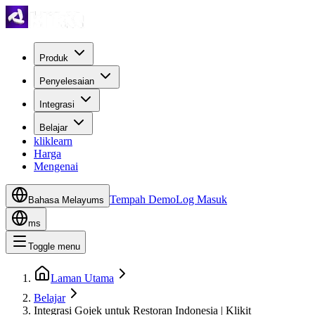
Produk
Penyelesaian
Integrasi
Belajar
kliklearn
Harga
Mengenai
Tempah Demo
Log Masuk
Bahasa Melayu
ms
ms
Toggle menu
Laman Utama
Belajar
Integrasi Gojek untuk Restoran Indonesia | Klikit