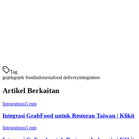
Gojek mengenakan biaya komisi 15-20% per pesanan. Klikit melacak 
Gojek vs Platform Pengiriman Lain di Ind
Fitur
Gojek
Cakupan
50+ kota
Tag
gojek
gojek food
indonesia
food delivery
integration
Artikel Berkaitan
Integrations
5 min
Integrasi GrabFood untuk Restoran Taiwan | Klikit
Integrations
5 min