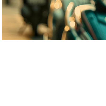
Integrasi Gojek untuk Restoran I
Gojek adalah salah satu platform super-app terbesar di Indonesia, de
Food (sebelumnya GoFood) sangat penting untuk mencapai pelangga
Integrasi Gojek Klikit memungkinkan Anda untuk menerima dan meng
Mengapa Integrasi Gojek Penting untuk R
Gojek mendominasi pasar pengiriman makanan di Indonesia, terutama