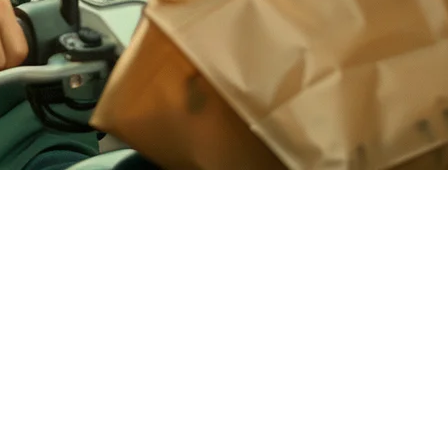
h negeri. Bagi restoran Indonesia, mengintegrasikan dengan Gojek
 kebutuhan untuk memeriksa beberapa tablet atau aplikasi.