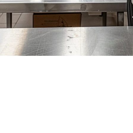
untuk Restoran USA (2026)
ika, dengan dapur penghantaran hanya mewakili lebih daripada 40% 
hantu yang disusun menghendaki perisian khusus yang melampaui sist
ahaja atau memulakan dapur penghantaran baru, memilih perisian dapu
ntu dapur hantu AS untuk mengukur secara efesien.
 Kitchen?