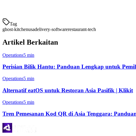
Perhat
Tag
ghost-kitchen
usa
delivery-software
restaurant-tech
Artikel Berkaitan
Operations
5 min
Perisian Bilik Hantu: Panduan Lengkap untuk Pemili
Operations
5 min
Alternatif eatOS untuk Restoran Asia Pasifik | Klikit
Operations
5 min
Tren Pemesanan Kod QR di Asia Tenggara: Panduan