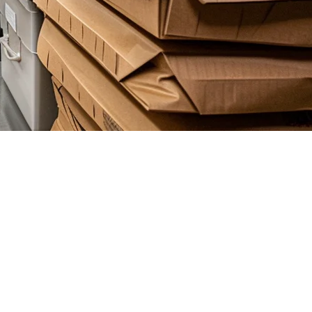
pembukaan restoran baru dalam pasaran utama AS. Dari Los
em POS restoran tradisional.
r hantu yang betul boleh menjadikan operasi anda berjaya atau