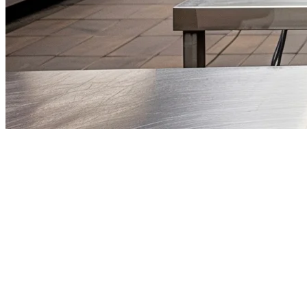
Perisian Ghost Kitchen Terbaik 
Phenomenon dapur hantu telah mengubah perkhidmatan makanan Amer
Angeles hingga New York, pengusaha menemui bahawa operasi dapur 
Samada anda sedang menukar restoran sedia ada untuk penghantaran s
gagal. Panduan ini membandingkan penyelesaian teratas yang memba
Apakah Yang Membezakan Perisian Ghost