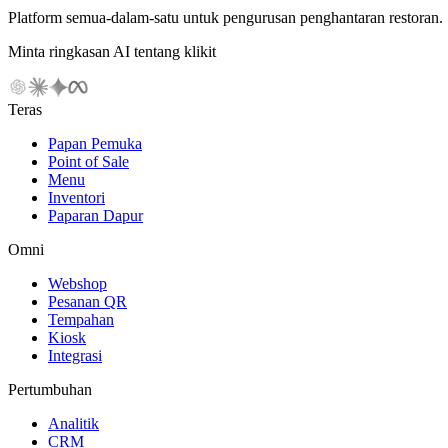
Platform semua-dalam-satu untuk pengurusan penghantaran restoran.
Minta ringkasan AI tentang klikit
Teras
Papan Pemuka
Point of Sale
Menu
Inventori
Paparan Dapur
Omni
Webshop
Pesanan QR
Tempahan
Kiosk
Integrasi
Pertumbuhan
Analitik
CRM