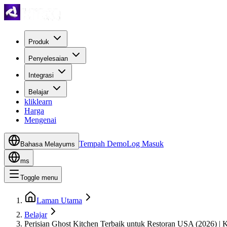
Produk
Penyelesaian
Integrasi
Belajar
kliklearn
Harga
Mengenai
Tempah Demo
Log Masuk
Bahasa Melayu
ms
ms
Toggle menu
Laman Utama
Belajar
Perisian Ghost Kitchen Terbaik untuk Restoran USA (2026) | K