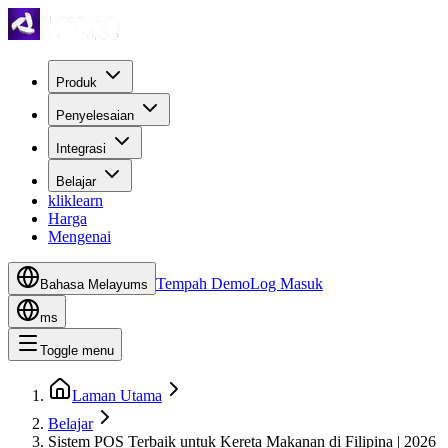
Produk
Penyelesaian
Integrasi
Belajar
kliklearn
Harga
Mengenai
Tempah Demo
Log Masuk
Bahasa Melayu
ms
ms
Toggle menu
Laman Utama
Belajar
Sistem POS Terbaik untuk Kereta Makanan di Filipina | 2026