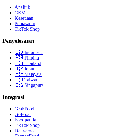
Analitik
CRM
Kesetiaan
Pemasaran
TikTok Shop
Penyelesaian
🇮🇩
Indonesia
🇵🇭
Filipina
🇹🇭
Thailand
🇯🇵
Jepun
🇲🇾
Malaysia
🇹🇼
Taiwan
🇸🇬
Singapura
Integrasi
GrabFood
GoFood
Foodpanda
TikTok Shop
Deliveroo