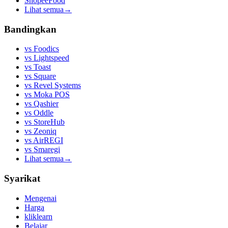
ShopeeFood
Lihat semua
→
Bandingkan
vs
Foodics
vs
Lightspeed
vs
Toast
vs
Square
vs
Revel Systems
vs
Moka POS
vs
Qashier
vs
Oddle
vs
StoreHub
vs
Zeoniq
vs
AirREGI
vs
Smaregi
Lihat semua
→
Syarikat
Mengenai
Harga
kliklearn
Belajar