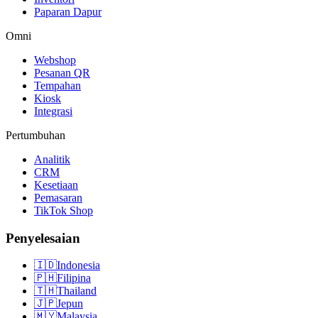
Paparan Dapur
Omni
Webshop
Pesanan QR
Tempahan
Kiosk
Integrasi
Pertumbuhan
Analitik
CRM
Kesetiaan
Pemasaran
TikTok Shop
Penyelesaian
🇮🇩
Indonesia
🇵🇭
Filipina
🇹🇭
Thailand
🇯🇵
Jepun
🇲🇾
Malaysia