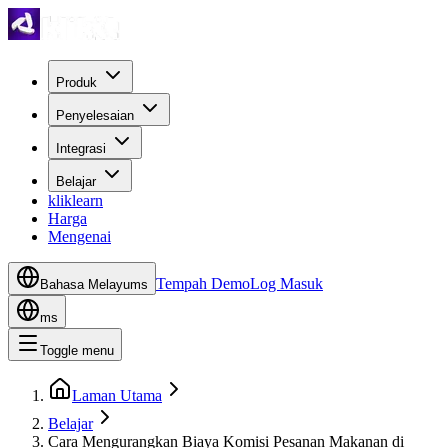
Produk
Penyelesaian
Integrasi
Belajar
kliklearn
Harga
Mengenai
Tempah Demo
Log Masuk
Bahasa Melayu
ms
ms
Toggle menu
Laman Utama
Belajar
Cara Mengurangkan Biaya Komisi Pesanan Makanan di