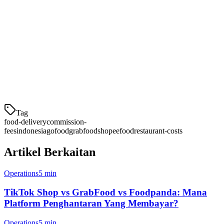
Dengan Klikit, anda boleh:
Menerima pesanan dari Grab, Gojek, dan ShopeeFood
dalam satu papan pemuka
Mengurangkan masa persediaan kerana tidak perlu beralih
antara aplikasi
Menerapkan strategi harga berbeza untuk setiap platform
Analisis keuntungan per platform
Tag
food-delivery
commission-
fees
indonesia
gofood
grabfood
shopeefood
restaurant-costs
Artikel Berkaitan
Operations
5 min
TikTok Shop vs GrabFood vs Foodpanda: Mana
Platform Penghantaran Yang Membayar?
Operations
5 min