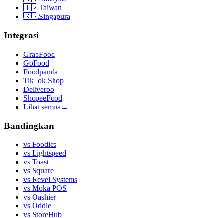
🇹🇼
Taiwan
🇸🇬
Singapura
Integrasi
GrabFood
GoFood
Foodpanda
TikTok Shop
Deliveroo
ShopeeFood
Lihat semua
→
Bandingkan
vs
Foodics
vs
Lightspeed
vs
Toast
vs
Square
vs
Revel Systems
vs
Moka POS
vs
Qashier
vs
Oddle
vs
StoreHub