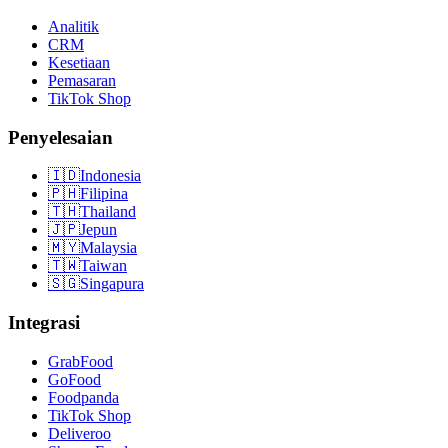
Analitik
CRM
Kesetiaan
Pemasaran
TikTok Shop
Penyelesaian
🇮🇩
Indonesia
🇵🇭
Filipina
🇹🇭
Thailand
🇯🇵
Jepun
🇲🇾
Malaysia
🇹🇼
Taiwan
🇸🇬
Singapura
Integrasi
GrabFood
GoFood
Foodpanda
TikTok Shop
Deliveroo