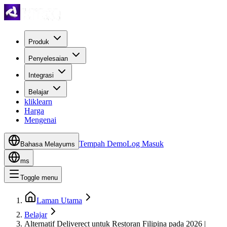
Produk
Penyelesaian
Integrasi
Belajar
kliklearn
Harga
Mengenai
Tempah Demo
Log Masuk
Bahasa Melayu
ms
ms
Toggle menu
Laman Utama
Belajar
Alternatif Deliverect untuk Restoran Filipina pada 2026 |