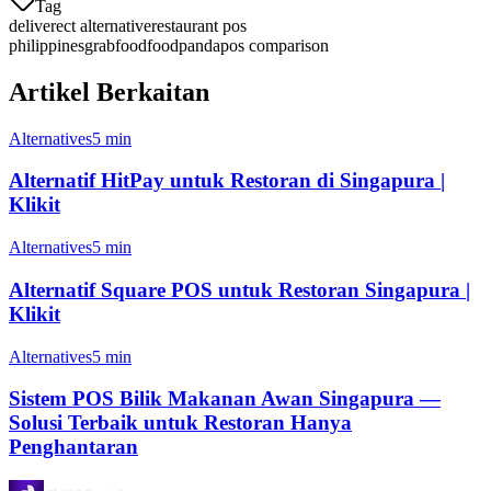
Tag
deliverect alternative
restaurant pos
philippines
grabfood
foodpanda
pos comparison
Artikel Berkaitan
Alternatives
5 min
Alternatif HitPay untuk Restoran di Singapura |
Klikit
Alternatives
5 min
Alternatif Square POS untuk Restoran Singapura |
Klikit
Alternatives
5 min
Sistem POS Bilik Makanan Awan Singapura —
Solusi Terbaik untuk Restoran Hanya
Penghantaran