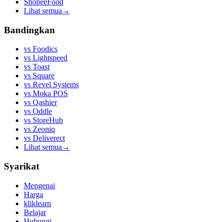
ShopeeFood
Lihat semua
→
Bandingkan
vs
Foodics
vs
Lightspeed
vs
Toast
vs
Square
vs
Revel Systems
vs
Moka POS
vs
Qashier
vs
Oddle
vs
StoreHub
vs
Zeoniq
vs
Deliverect
Lihat semua
→
Syarikat
Mengenai
Harga
kliklearn
Belajar
Hubungi