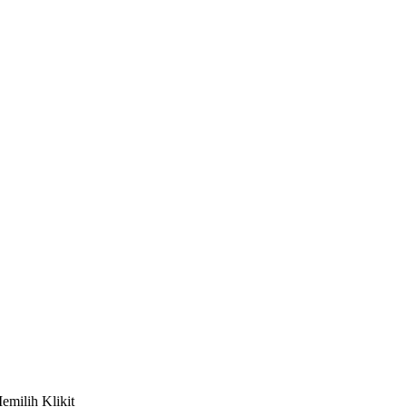
emilih Klikit