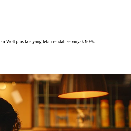
dan Wolt plus kos yang lebih rendah sebanyak 90%.