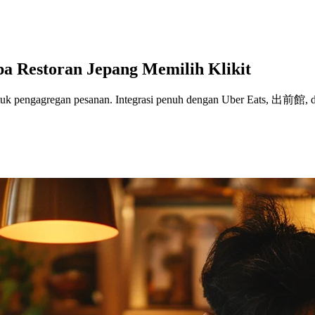
pa Restoran Jepang Memilih Klikit
 untuk pengagregan pesanan. Integrasi penuh dengan Uber Eats, 出前館, 