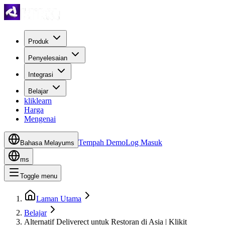
Produk
Penyelesaian
Integrasi
Belajar
kliklearn
Harga
Mengenai
Tempah Demo
Log Masuk
Bahasa Melayu
ms
ms
Toggle menu
Laman Utama
Belajar
Alternatif Deliverect untuk Restoran di Asia | Klikit