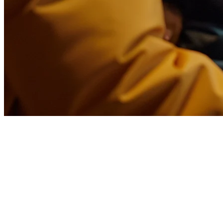
Alternatif Deliverect untuk
Restoran di Asia
Jika anda mencari alternatif Deliverect untuk restoran anda, anda
bukan sahaja. Banyak perniagaan makanan di Asia sedang mencari
penyelesaian yang lebih terjangkau dan berfokus pada kawasan
untuk mengurus pesanan penghantaran mereka dari GrabFood,