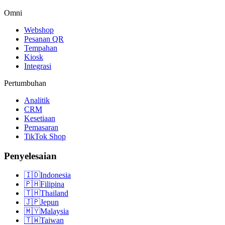
Omni
Webshop
Pesanan QR
Tempahan
Kiosk
Integrasi
Pertumbuhan
Analitik
CRM
Kesetiaan
Pemasaran
TikTok Shop
Penyelesaian
🇮🇩
Indonesia
🇵🇭
Filipina
🇹🇭
Thailand
🇯🇵
Jepun
🇲🇾
Malaysia
🇹🇼
Taiwan