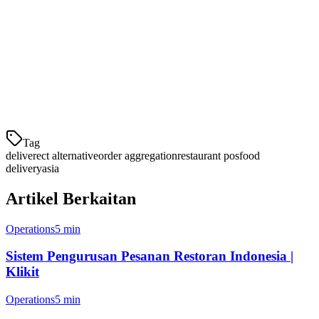
Alternatif Teratas Deliverect di Asia
1. Klikit - Alternatif Terbaik Secara Keseluruhan
Klikit adalah sistem operasi pengurusan peniaga yang sedia ada
untuk restoran Asia. Ia menggabungkan
Tag
deliverect alternative
order aggregation
restaurant pos
food
delivery
asia
Artikel Berkaitan
Operations
5 min
Sistem Pengurusan Pesanan Restoran Indonesia |
Klikit
Operations
5 min