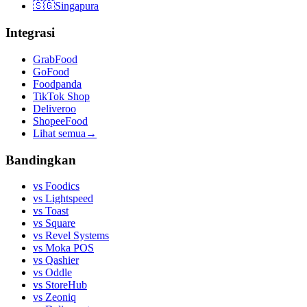
🇸🇬
Singapura
Integrasi
GrabFood
GoFood
Foodpanda
TikTok Shop
Deliveroo
ShopeeFood
Lihat semua
→
Bandingkan
vs
Foodics
vs
Lightspeed
vs
Toast
vs
Square
vs
Revel Systems
vs
Moka POS
vs
Qashier
vs
Oddle
vs
StoreHub
vs
Zeoniq