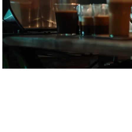
Alternatif CukCuk untuk
Restoran di Filipina
Jika anda pemilik restoran di Filipina yang menilai sistem POS, anda
mungkin telah berjumpa dengan
CukCuk
— tetapi apakah ia sesuai
untuk perniagaan anda? Panduan komprehensif ini membandingkan
CukCuk dengan Klikit, membantu anda membuat keputusan yang