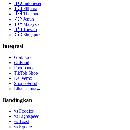
🇮🇩
Indonesia
🇵🇭
Filipina
🇹🇭
Thailand
🇯🇵
Jepun
🇲🇾
Malaysia
🇹🇼
Taiwan
🇸🇬
Singapura
Integrasi
GrabFood
GoFood
Foodpanda
TikTok Shop
Deliveroo
ShopeeFood
Lihat semua
→
Bandingkan
vs
Foodics
vs
Lightspeed
vs
Toast
vs
Square