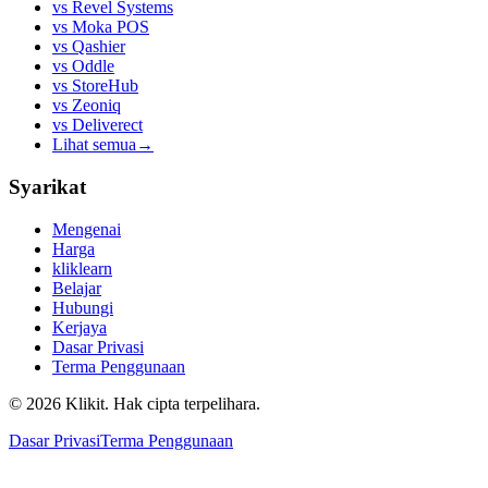
vs
Revel Systems
vs
Moka POS
vs
Qashier
vs
Oddle
vs
StoreHub
vs
Zeoniq
vs
Deliverect
Lihat semua
→
Syarikat
Mengenai
Harga
kliklearn
Belajar
Hubungi
Kerjaya
Dasar Privasi
Terma Penggunaan
© 2026 Klikit. Hak cipta terpelihara.
Dasar Privasi
Terma Penggunaan