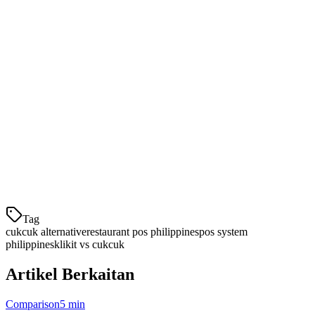
Klikit berintegrasi dengan
GrabFood
,
Foodpanda
,
Gojek
, dan
Uber Eats
— semuanya dari satu tablet. Integrasi terhad CukCuk
bermaksud anda masih perlu mengurus peranti berbilang atau input
pesanan manual.
2. Pengumpulan Pesanan yang Menyelamat Masa
Dengan Klikit, semua pesanan penghantaran anda dari platform
berbilang muncul pada
satu tablet dalam masa sebenar
. Tidak lagi
berlari antara peranti berbeza semasa waktu puncak. Ciri
penggabungan pes
Tag
cukcuk alternative
restaurant pos philippines
pos system
philippines
klikit vs cukcuk
Artikel Berkaitan
Comparison
5 min