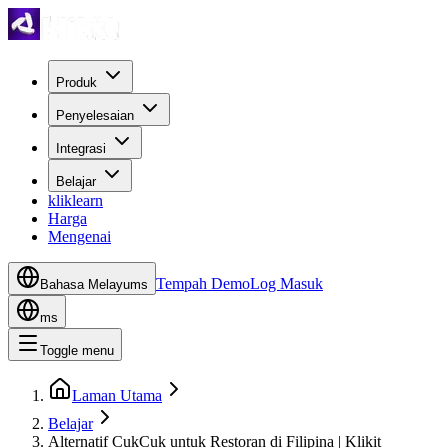
Produk
Penyelesaian
Integrasi
Belajar
kliklearn
Harga
Mengenai
Tempah Demo
Log Masuk
Bahasa Melayu
ms
ms
Toggle menu
Laman Utama
Belajar
Alternatif CukCuk untuk Restoran di Filipina | Klikit