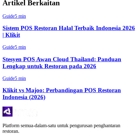
Artikel Berkaitan
Guide
5 min
Sistem POS Restoran Halal Terbaik Indonesia 2026
| Klikit
Guide
5 min
Stesyen POS Awan Cloud Thailand: Panduan
Lengkap untuk Restoran pada 2026
Guide
5 min
Klikit vs Majoo: Perbandingan POS Restoran
Indonesia (2026)
Platform semua-dalam-satu untuk pengurusan penghantaran
restoran.