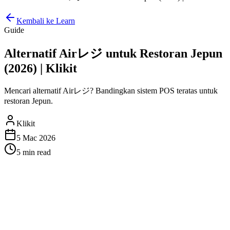
Kembali ke Learn
Guide
Alternatif Airレジ untuk Restoran Jepun
(2026) | Klikit
Mencari alternatif Airレジ? Bandingkan sistem POS teratas untuk
restoran Jepun.
Klikit
5 Mac 2026
5 min
read
Alternatif Airレジ untuk
Restoran Jepun pada 2026
Mencari alternatif Airレジ? Restoran Jepun semakin banyak beralih