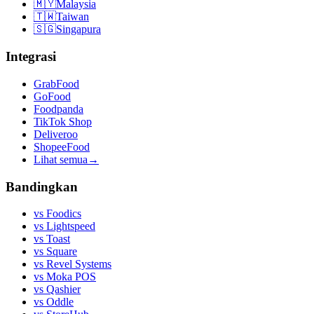
🇲🇾
Malaysia
🇹🇼
Taiwan
🇸🇬
Singapura
Integrasi
GrabFood
GoFood
Foodpanda
TikTok Shop
Deliveroo
ShopeeFood
Lihat semua
→
Bandingkan
vs
Foodics
vs
Lightspeed
vs
Toast
vs
Square
vs
Revel Systems
vs
Moka POS
vs
Qashier
vs
Oddle