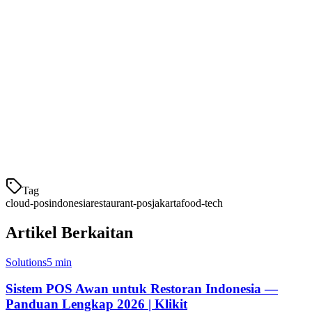
Perbandingan Harga
Kebanyakan sistem POS awan di Indonesia mengenakan bayaran
setiap outlet setiap bulan. Berikut adalah yang dijangka:
Asas:
Rp 500,000 - 1,000,000/bulan (~$30-60)
Tingkat Menengah:
Rp 1,500,000 - 3,000,000/bulan
(~$90-180)
Per
Tag
cloud-pos
indonesia
restaurant-pos
jakarta
food-tech
Artikel Berkaitan
Solutions
5 min
Sistem POS Awan untuk Restoran Indonesia —
Panduan Lengkap 2026 | Klikit