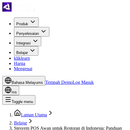
Produk
Penyelesaian
Integrasi
Belajar
kliklearn
Harga
Mengenai
Tempah Demo
Log Masuk
Bahasa Melayu
ms
ms
Toggle menu
Laman Utama
Belajar
Stesyem POS Awan untuk Restoran di Indonesia: Panduan