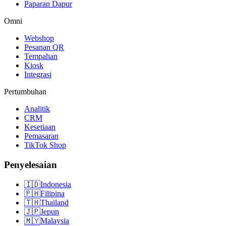
Paparan Dapur
Omni
Webshop
Pesanan QR
Tempahan
Kiosk
Integrasi
Pertumbuhan
Analitik
CRM
Kesetiaan
Pemasaran
TikTok Shop
Penyelesaian
🇮🇩
Indonesia
🇵🇭
Filipina
🇹🇭
Thailand
🇯🇵
Jepun
🇲🇾
Malaysia