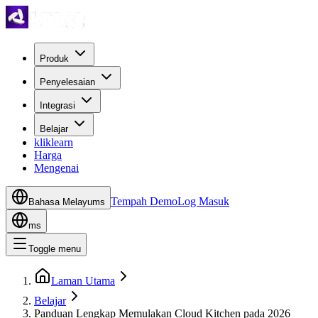
Produk
Penyelesaian
Integrasi
Belajar
kliklearn
Harga
Mengenai
Tempah Demo
Log Masuk
Bahasa Melayu
ms
ms
Toggle menu
Laman Utama
Belajar
Panduan Lengkap Memulakan Cloud Kitchen pada 2026