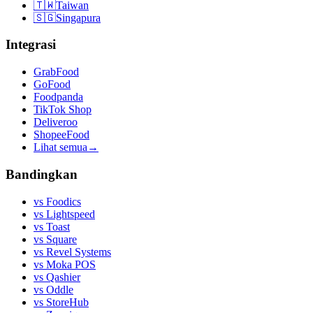
🇹🇼
Taiwan
🇸🇬
Singapura
Integrasi
GrabFood
GoFood
Foodpanda
TikTok Shop
Deliveroo
ShopeeFood
Lihat semua
→
Bandingkan
vs
Foodics
vs
Lightspeed
vs
Toast
vs
Square
vs
Revel Systems
vs
Moka POS
vs
Qashier
vs
Oddle
vs
StoreHub