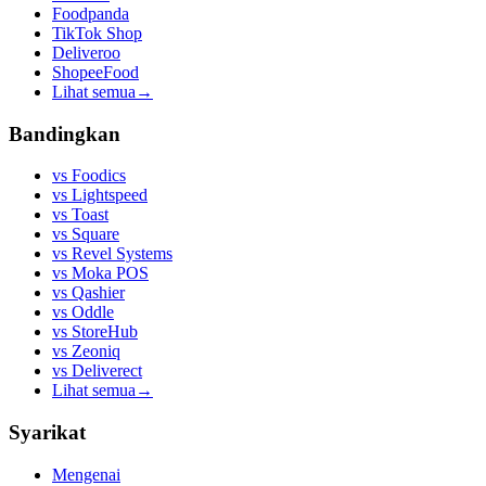
Foodpanda
TikTok Shop
Deliveroo
ShopeeFood
Lihat semua
→
Bandingkan
vs
Foodics
vs
Lightspeed
vs
Toast
vs
Square
vs
Revel Systems
vs
Moka POS
vs
Qashier
vs
Oddle
vs
StoreHub
vs
Zeoniq
vs
Deliverect
Lihat semua
→
Syarikat
Mengenai