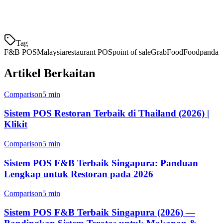
Gambaran:
Eats365 adalah sistem POS yang berpangkalan di
Hong Kong yang telah mengemb
Tag
F&B POS
Malaysia
restaurant POS
point of sale
GrabFood
Foodpanda
Artikel Berkaitan
Comparison
5 min
Sistem POS Restoran Terbaik di Thailand (2026) |
Klikit
Comparison
5 min
Sistem POS F&B Terbaik Singapura: Panduan
Lengkap untuk Restoran pada 2026
Comparison
5 min
Sistem POS F&B Terbaik Singapura (2026) —