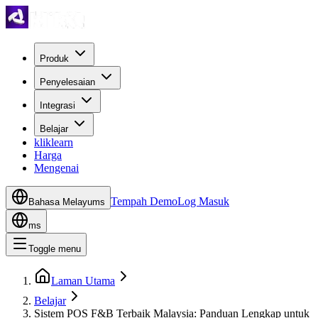
Produk
Penyelesaian
Integrasi
Belajar
kliklearn
Harga
Mengenai
Tempah Demo
Log Masuk
Bahasa Melayu
ms
ms
Toggle menu
Laman Utama
Belajar
Sistem POS F&B Terbaik Malaysia: Panduan Lengkap untuk