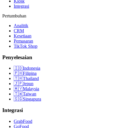
Kiosk
Integrasi
Pertumbuhan
Analitik
CRM
Kesetiaan
Pemasaran
TikTok Shop
Penyelesaian
🇮🇩
Indonesia
🇵🇭
Filipina
🇹🇭
Thailand
🇯🇵
Jepun
🇲🇾
Malaysia
🇹🇼
Taiwan
🇸🇬
Singapura
Integrasi
GrabFood
GoFood