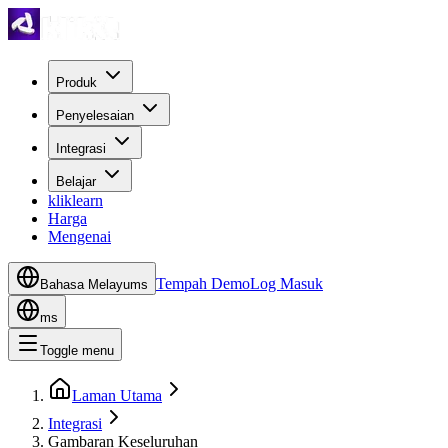
Produk
Penyelesaian
Integrasi
Belajar
kliklearn
Harga
Mengenai
Tempah Demo
Log Masuk
Bahasa Melayu
ms
ms
Toggle menu
Laman Utama
Integrasi
Gambaran Keseluruhan