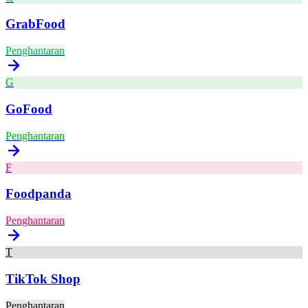
GrabFood
Penghantaran
G
GoFood
Penghantaran
F
Foodpanda
Penghantaran
T
TikTok Shop
Penghantaran