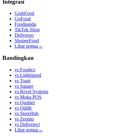
Integrasi
GrabFood
GoFood
Foodpanda
TikTok Shop
Deliveroo
ShopeeFood
Lihat semua
→
Bandingkan
vs
Foodics
vs
Lightspeed
vs
Toast
vs
Square
vs
Revel Systems
vs
Moka POS
vs
Qashier
vs
Oddle
vs
StoreHub
vs
Zeoniq
vs
Deliverect
Lihat semua
→