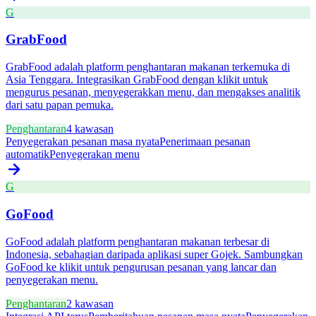
G
GrabFood
GrabFood adalah platform penghantaran makanan terkemuka di
Asia Tenggara. Integrasikan GrabFood dengan klikit untuk
mengurus pesanan, menyegerakkan menu, dan mengakses analitik
dari satu papan pemuka.
Penghantaran
4
kawasan
Penyegerakan pesanan masa nyata
Penerimaan pesanan
automatik
Penyegerakan menu
G
GoFood
GoFood adalah platform penghantaran makanan terbesar di
Indonesia, sebahagian daripada aplikasi super Gojek. Sambungkan
GoFood ke klikit untuk pengurusan pesanan yang lancar dan
penyegerakan menu.
Penghantaran
2
kawasan