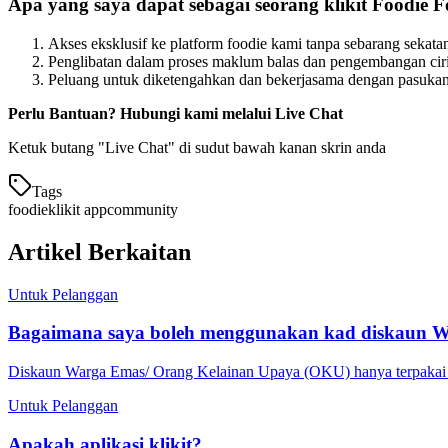
Apa yang saya dapat sebagai seorang klikit Foodie 
Akses eksklusif ke platform foodie kami tanpa sebarang sekata
Penglibatan dalam proses maklum balas dan pengembangan ciri 
Peluang untuk diketengahkan dan bekerjasama dengan pasukan
Perlu Bantuan? Hubungi kami melalui Live Chat
Ketuk butang "Live Chat" di sudut bawah kanan skrin anda
Tags
foodie
klikit app
community
Artikel Berkaitan
Untuk Pelanggan
Bagaimana saya boleh menggunakan kad diskaun 
Diskaun Warga Emas/ Orang Kelainan Upaya (OKU) hanya terpakai d
Untuk Pelanggan
Apakah aplikasi klikit?