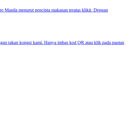
tro Manila menurut pencinta makanan teratas klikit. Dengan
gan rakan kongsi kami. Hanya imbas kod QR atau klik pada pautan