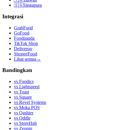
🇸🇬
Singapura
Integrasi
GrabFood
GoFood
Foodpanda
TikTok Shop
Deliveroo
ShopeeFood
Lihat semua
→
Bandingkan
vs
Foodics
vs
Lightspeed
vs
Toast
vs
Square
vs
Revel Systems
vs
Moka POS
vs
Qashier
vs
Oddle
vs
StoreHub
vs
Zeoniq