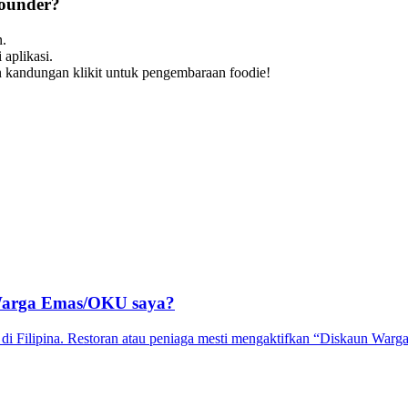
Founder?
n.
aplikasi.
 kandungan klikit untuk pengembaraan foodie
!
Warga Emas/OKU saya?
i Filipina. Restoran atau peniaga mesti mengaktifkan “Diskaun Wa