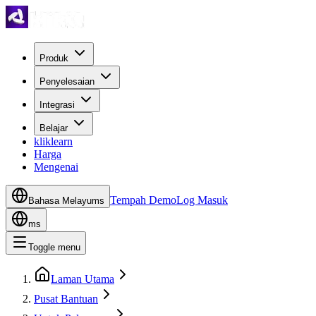
Produk
Penyelesaian
Integrasi
Belajar
kliklearn
Harga
Mengenai
Tempah Demo
Log Masuk
Bahasa Melayu
ms
ms
Toggle menu
Laman Utama
Pusat Bantuan