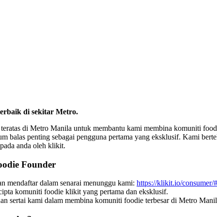
erbaik di sekitar Metro.
ie teratas di Metro Manila untuk membantu kami membina komuniti food
 balas penting sebagai pengguna pertama yang eksklusif. Kami berte
da anda oleh klikit.
Foodie Founder
gan mendaftar dalam senarai menunggu kami:
https://klikit.io/consumer/#
a komuniti foodie klikit yang pertama dan eksklusif.
dan sertai kami dalam membina komuniti foodie terbesar di Metro Mani