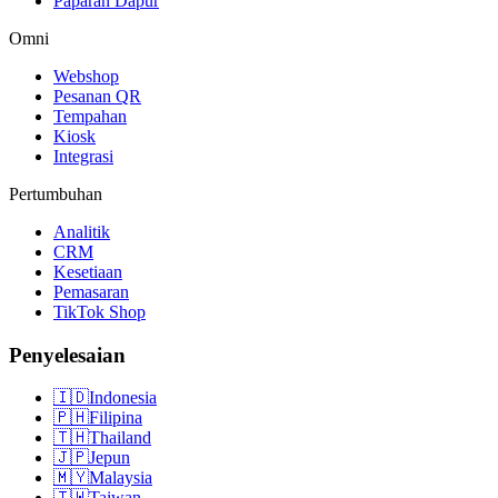
Paparan Dapur
Omni
Webshop
Pesanan QR
Tempahan
Kiosk
Integrasi
Pertumbuhan
Analitik
CRM
Kesetiaan
Pemasaran
TikTok Shop
Penyelesaian
🇮🇩
Indonesia
🇵🇭
Filipina
🇹🇭
Thailand
🇯🇵
Jepun
🇲🇾
Malaysia
🇹🇼
Taiwan