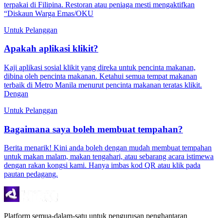
terpakai di Filipina. Restoran atau peniaga mesti mengaktifkan
“Diskaun Warga Emas/OKU
Untuk Pelanggan
Apakah aplikasi klikit?
Kaji aplikasi sosial klikit yang direka untuk pencinta makanan,
dibina oleh pencinta makanan. Ketahui semua tempat makanan
terbaik di Metro Manila menurut pencinta makanan teratas klikit.
Dengan
Untuk Pelanggan
Bagaimana saya boleh membuat tempahan?
Berita menarik! Kini anda boleh dengan mudah membuat tempahan
untuk makan malam, makan tengahari, atau sebarang acara istimewa
dengan rakan kongsi kami. Hanya imbas kod QR atau klik pada
pautan pedagang.
Platform semua-dalam-satu untuk pengurusan penghantaran