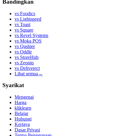
Bandingkan
vs
Foodics
vs
Lightspeed
vs
Toast
vs
Square
vs
Revel Systems
vs
Moka POS
vs
Qashier
vs
Oddle
vs
StoreHub
vs
Zeoniq
vs
Deliverect
Lihat semua
→
Syarikat
Mengenai
Harga
kliklearn
Belajar
Hubungi
Kerjaya
Dasar Privasi
Terma Penggunaan