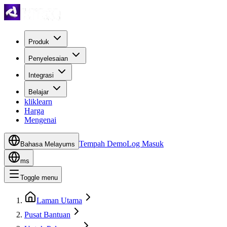
Produk
Penyelesaian
Integrasi
Belajar
kliklearn
Harga
Mengenai
Tempah Demo
Log Masuk
Bahasa Melayu
ms
ms
Toggle menu
Laman Utama
Pusat Bantuan