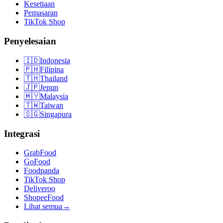
Kesetiaan
Pemasaran
TikTok Shop
Penyelesaian
🇮🇩
Indonesia
🇵🇭
Filipina
🇹🇭
Thailand
🇯🇵
Jepun
🇲🇾
Malaysia
🇹🇼
Taiwan
🇸🇬
Singapura
Integrasi
GrabFood
GoFood
Foodpanda
TikTok Shop
Deliveroo
ShopeeFood
Lihat semua
→