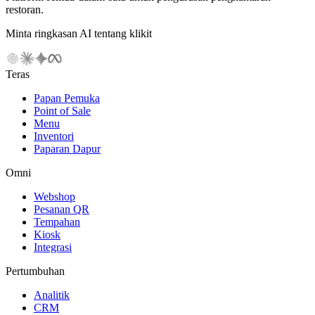
restoran.
Minta ringkasan AI tentang klikit
Teras
Papan Pemuka
Point of Sale
Menu
Inventori
Paparan Dapur
Omni
Webshop
Pesanan QR
Tempahan
Kiosk
Integrasi
Pertumbuhan
Analitik
CRM