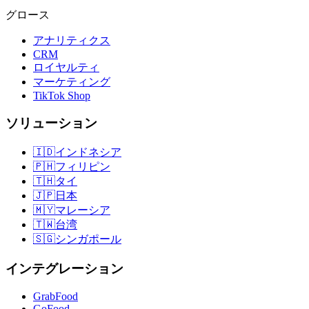
グロース
アナリティクス
CRM
ロイヤルティ
マーケティング
TikTok Shop
ソリューション
🇮🇩
インドネシア
🇵🇭
フィリピン
🇹🇭
タイ
🇯🇵
日本
🇲🇾
マレーシア
🇹🇼
台湾
🇸🇬
シンガポール
インテグレーション
GrabFood
GoFood