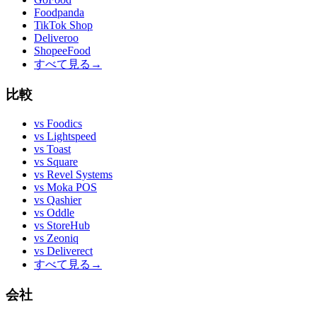
Foodpanda
TikTok Shop
Deliveroo
ShopeeFood
すべて見る
→
比較
vs
Foodics
vs
Lightspeed
vs
Toast
vs
Square
vs
Revel Systems
vs
Moka POS
vs
Qashier
vs
Oddle
vs
StoreHub
vs
Zeoniq
vs
Deliverect
すべて見る
→
会社