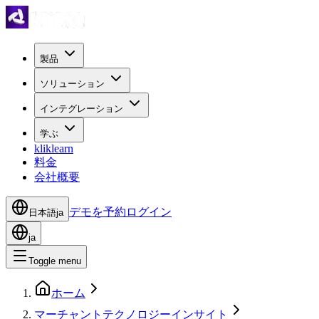
製品
ソリューション
インテグレーション
学ぶ
kliklearn
料金
会社概要
デモを予約
ログイン
日本語
ja
ja
Toggle menu
ホーム
マーチャントテクノロジーインサイト