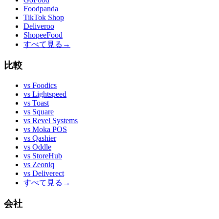
Foodpanda
TikTok Shop
Deliveroo
ShopeeFood
すべて見る
→
比較
vs
Foodics
vs
Lightspeed
vs
Toast
vs
Square
vs
Revel Systems
vs
Moka POS
vs
Qashier
vs
Oddle
vs
StoreHub
vs
Zeoniq
vs
Deliverect
すべて見る
→
会社