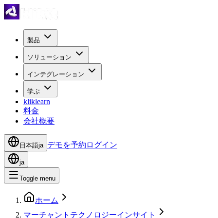
製品
ソリューション
インテグレーション
学ぶ
kliklearn
料金
会社概要
デモを予約
ログイン
日本語
ja
ja
Toggle menu
ホーム
マーチャントテクノロジーインサイト