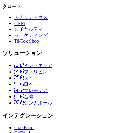
グロース
アナリティクス
CRM
ロイヤルティ
マーケティング
TikTok Shop
ソリューション
🇮🇩
インドネシア
🇵🇭
フィリピン
🇹🇭
タイ
🇯🇵
日本
🇲🇾
マレーシア
🇹🇼
台湾
🇸🇬
シンガポール
インテグレーション
GrabFood
GoFood