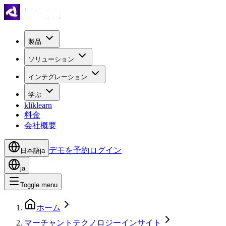
製品
ソリューション
インテグレーション
学ぶ
kliklearn
料金
会社概要
デモを予約
ログイン
日本語
ja
ja
Toggle menu
ホーム
マーチャントテクノロジーインサイト