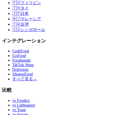
🇵🇭
フィリピン
🇹🇭
タイ
🇯🇵
日本
🇲🇾
マレーシア
🇹🇼
台湾
🇸🇬
シンガポール
インテグレーション
GrabFood
GoFood
Foodpanda
TikTok Shop
Deliveroo
ShopeeFood
すべて見る
→
比較
vs
Foodics
vs
Lightspeed
vs
Toast
vs
Square