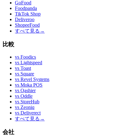
GoFood
Foodpanda
TikTok Shop
Deliveroo
ShopeeFood
すべて見る
→
比較
vs
Foodics
vs
Lightspeed
vs
Toast
vs
Square
vs
Revel Systems
vs
Moka POS
vs
Qashier
vs
Oddle
vs
StoreHub
vs
Zeoniq
vs
Deliverect
すべて見る
→
会社