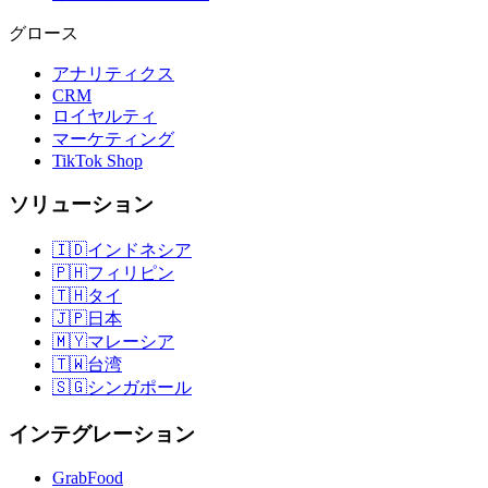
グロース
アナリティクス
CRM
ロイヤルティ
マーケティング
TikTok Shop
ソリューション
🇮🇩
インドネシア
🇵🇭
フィリピン
🇹🇭
タイ
🇯🇵
日本
🇲🇾
マレーシア
🇹🇼
台湾
🇸🇬
シンガポール
インテグレーション
GrabFood