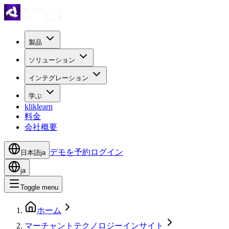
製品
ソリューション
インテグレーション
学ぶ
kliklearn
料金
会社概要
デモを予約
ログイン
日本語
ja
ja
Toggle menu
ホーム
マーチャントテクノロジーインサイト