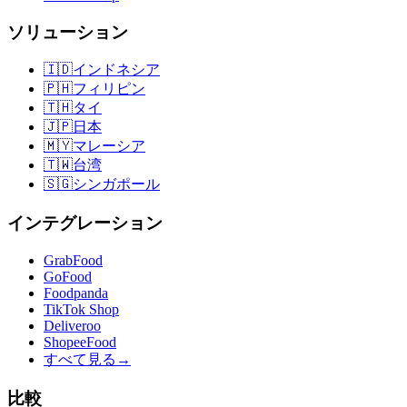
ソリューション
🇮🇩
インドネシア
🇵🇭
フィリピン
🇹🇭
タイ
🇯🇵
日本
🇲🇾
マレーシア
🇹🇼
台湾
🇸🇬
シンガポール
インテグレーション
GrabFood
GoFood
Foodpanda
TikTok Shop
Deliveroo
ShopeeFood
すべて見る
→
比較