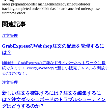
order preparation
order management
ready
scheduled
order
tracking
completed orders
klikit dashboard
canceled orders
pause
store
new order
関連記事
注文管理
GrabExpressのWebshop注文の配達を管理するに
は？
klikitは、GrabExpressの広範なドライバーネットワークに接
続できます！ klikitのWebshopは新しい販売チャネルを開放す
るだけでなく、
注文管理
新しい注文を確認するには？注文を編集するに
は？注文ダッシュボードのトラブルシューティン
グはどうするのか？