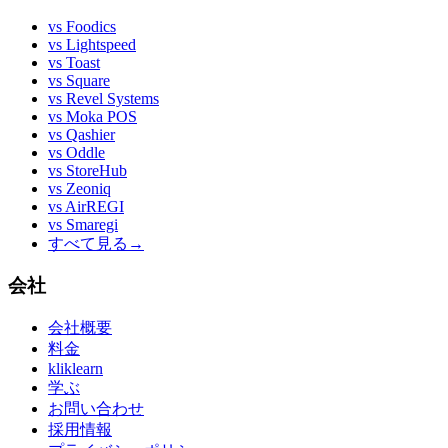
vs
Foodics
vs
Lightspeed
vs
Toast
vs
Square
vs
Revel Systems
vs
Moka POS
vs
Qashier
vs
Oddle
vs
StoreHub
vs
Zeoniq
vs
AirREGI
vs
Smaregi
すべて見る
→
会社
会社概要
料金
kliklearn
学ぶ
お問い合わせ
採用情報