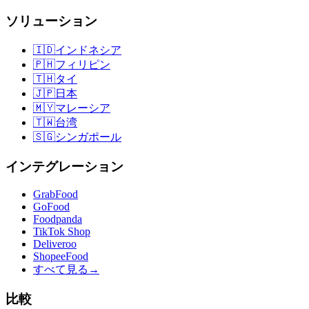
ソリューション
🇮🇩
インドネシア
🇵🇭
フィリピン
🇹🇭
タイ
🇯🇵
日本
🇲🇾
マレーシア
🇹🇼
台湾
🇸🇬
シンガポール
インテグレーション
GrabFood
GoFood
Foodpanda
TikTok Shop
Deliveroo
ShopeeFood
すべて見る
→
比較