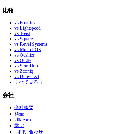
比較
vs
Foodics
vs
Lightspeed
vs
Toast
vs
Square
vs
Revel Systems
vs
Moka POS
vs
Qashier
vs
Oddle
vs
StoreHub
vs
Zeoniq
vs
Deliverect
すべて見る
→
会社
会社概要
料金
kliklearn
学ぶ
お問い合わせ