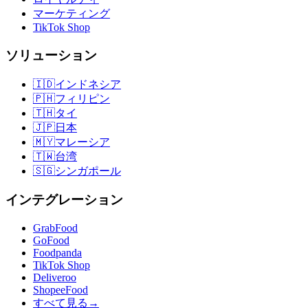
マーケティング
TikTok Shop
ソリューション
🇮🇩
インドネシア
🇵🇭
フィリピン
🇹🇭
タイ
🇯🇵
日本
🇲🇾
マレーシア
🇹🇼
台湾
🇸🇬
シンガポール
インテグレーション
GrabFood
GoFood
Foodpanda
TikTok Shop
Deliveroo
ShopeeFood
すべて見る
→