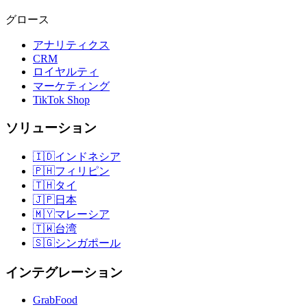
グロース
アナリティクス
CRM
ロイヤルティ
マーケティング
TikTok Shop
ソリューション
🇮🇩
インドネシア
🇵🇭
フィリピン
🇹🇭
タイ
🇯🇵
日本
🇲🇾
マレーシア
🇹🇼
台湾
🇸🇬
シンガポール
インテグレーション
GrabFood