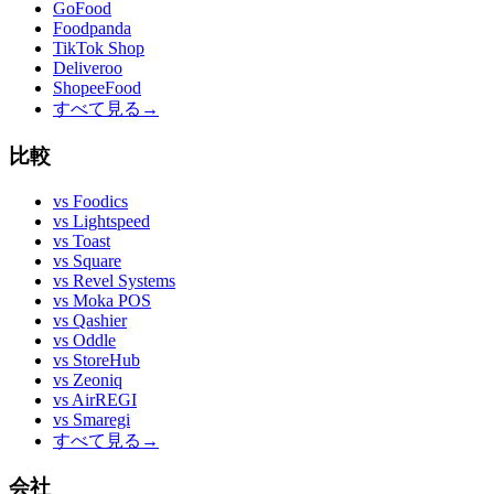
GoFood
Foodpanda
TikTok Shop
Deliveroo
ShopeeFood
すべて見る
→
比較
vs
Foodics
vs
Lightspeed
vs
Toast
vs
Square
vs
Revel Systems
vs
Moka POS
vs
Qashier
vs
Oddle
vs
StoreHub
vs
Zeoniq
vs
AirREGI
vs
Smaregi
すべて見る
→
会社