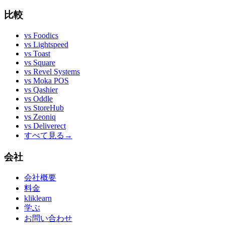
比較
vs
Foodics
vs
Lightspeed
vs
Toast
vs
Square
vs
Revel Systems
vs
Moka POS
vs
Qashier
vs
Oddle
vs
StoreHub
vs
Zeoniq
vs
Deliverect
すべて見る
→
会社
会社概要
料金
kliklearn
学ぶ
お問い合わせ