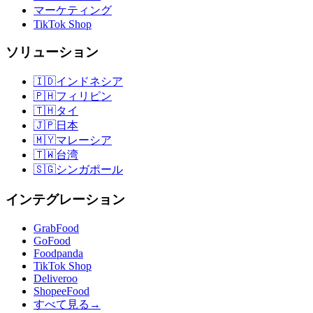
マーケティング
TikTok Shop
ソリューション
🇮🇩
インドネシア
🇵🇭
フィリピン
🇹🇭
タイ
🇯🇵
日本
🇲🇾
マレーシア
🇹🇼
台湾
🇸🇬
シンガポール
インテグレーション
GrabFood
GoFood
Foodpanda
TikTok Shop
Deliveroo
ShopeeFood
すべて見る
→