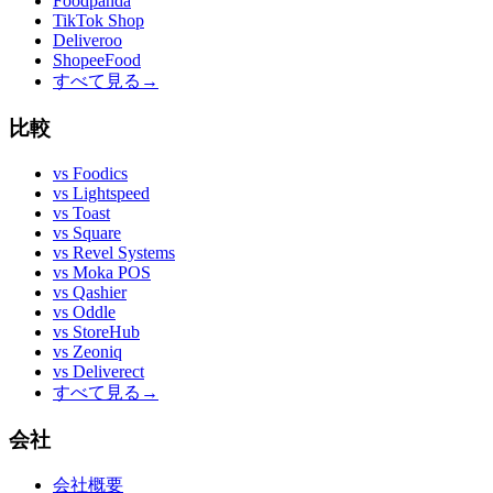
Foodpanda
TikTok Shop
Deliveroo
ShopeeFood
すべて見る
→
比較
vs
Foodics
vs
Lightspeed
vs
Toast
vs
Square
vs
Revel Systems
vs
Moka POS
vs
Qashier
vs
Oddle
vs
StoreHub
vs
Zeoniq
vs
Deliverect
すべて見る
→
会社
会社概要