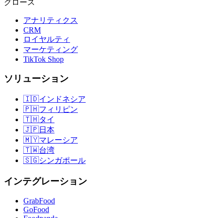
グロース
アナリティクス
CRM
ロイヤルティ
マーケティング
TikTok Shop
ソリューション
🇮🇩
インドネシア
🇵🇭
フィリピン
🇹🇭
タイ
🇯🇵
日本
🇲🇾
マレーシア
🇹🇼
台湾
🇸🇬
シンガポール
インテグレーション
GrabFood
GoFood