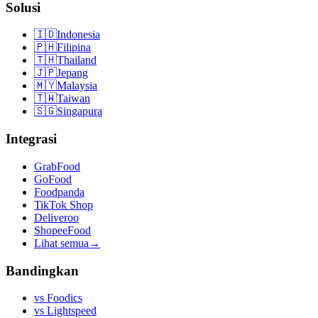
Solusi
🇮🇩
Indonesia
🇵🇭
Filipina
🇹🇭
Thailand
🇯🇵
Jepang
🇲🇾
Malaysia
🇹🇼
Taiwan
🇸🇬
Singapura
Integrasi
GrabFood
GoFood
Foodpanda
TikTok Shop
Deliveroo
ShopeeFood
Lihat semua
→
Bandingkan
vs
Foodics
vs
Lightspeed