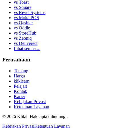
vs
Toast
vs
Square
vs
Revel Systems
vs
Moka POS
vs
Qashier
vs
Oddle
vs
StoreHub
vs
Zeoniq
vs
Deliverect
Lihat semua
→
Perusahaan
Tentang
Harga
kliklearn
Pelajari
Kontak
Karier
Kebijakan Privasi
Ketentuan Layanan
© 2026 Klikit. Hak cipta dilindungi.
Kebijakan Privasi
Ketentuan Layanan