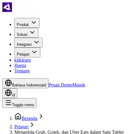
Produk
Solusi
Integrasi
Pelajari
kliklearn
Harga
Tentang
Pesan Demo
Masuk
Bahasa Indonesia
id
id
Toggle menu
Beranda
Pelajari
Mengelola Grab, Gojek, dan Uber Eats dalam Satu Tablet