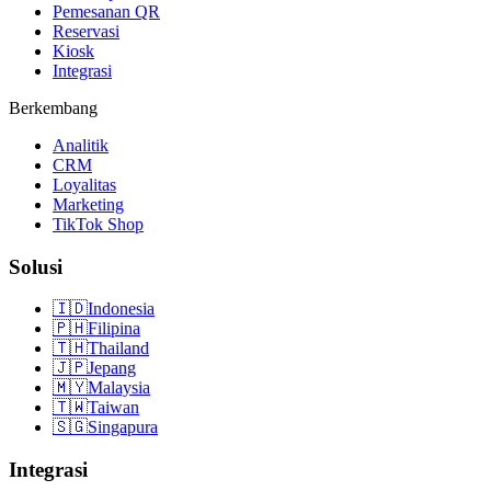
Pemesanan QR
Reservasi
Kiosk
Integrasi
Berkembang
Analitik
CRM
Loyalitas
Marketing
TikTok Shop
Solusi
🇮🇩
Indonesia
🇵🇭
Filipina
🇹🇭
Thailand
🇯🇵
Jepang
🇲🇾
Malaysia
🇹🇼
Taiwan
🇸🇬
Singapura
Integrasi