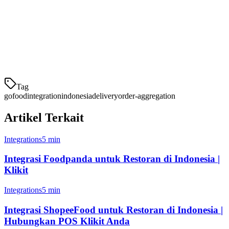
Mengerti bagaimana GoFood dibandingkan dengan platform
pengiriman lain membantu Anda untuk mengoptimalkan strategi
pengiriman restoran Anda:
Platform
Kekuatan
Tag
gofood
integration
indonesia
delivery
order-aggregation
Artikel Terkait
Integrations
5 min
Integrasi Foodpanda untuk Restoran di Indonesia |
Klikit
Integrations
5 min
Integrasi ShopeeFood untuk Restoran di Indonesia |
Hubungkan POS Klikit Anda