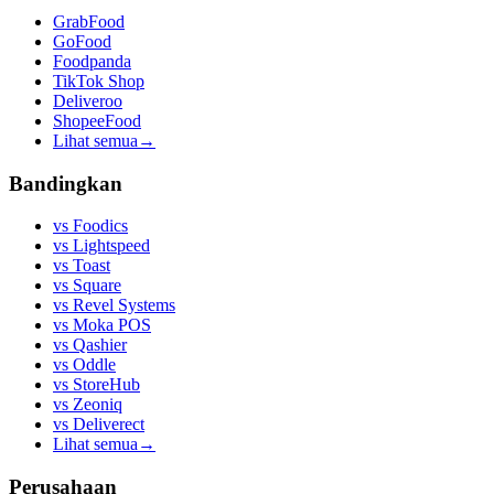
GrabFood
GoFood
Foodpanda
TikTok Shop
Deliveroo
ShopeeFood
Lihat semua
→
Bandingkan
vs
Foodics
vs
Lightspeed
vs
Toast
vs
Square
vs
Revel Systems
vs
Moka POS
vs
Qashier
vs
Oddle
vs
StoreHub
vs
Zeoniq
vs
Deliverect
Lihat semua
→
Perusahaan