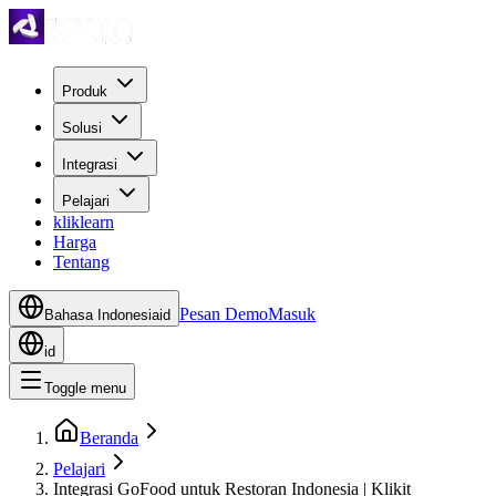
Produk
Solusi
Integrasi
Pelajari
kliklearn
Harga
Tentang
Pesan Demo
Masuk
Bahasa Indonesia
id
id
Toggle menu
Beranda
Pelajari
Integrasi GoFood untuk Restoran Indonesia | Klikit