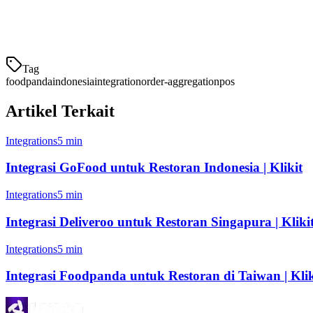
Operator restoran Indonesia menghadapi tantangan yang unik: kompeti
pengantaran. Integrasi Foodpanda Klikit menangani langsung poin-po
Tag
foodpanda
indonesia
integration
order-aggregation
pos
Artikel Terkait
Integrations
5 min
Integrasi GoFood untuk Restoran Indonesia | Klikit
Integrations
5 min
Integrasi Deliveroo untuk Restoran Singapura | Kliki
Integrations
5 min
Integrasi Foodpanda untuk Restoran di Taiwan | Klik