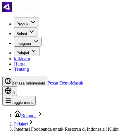
Produk
Solusi
Integrasi
Pelajari
kliklearn
Harga
Tentang
Pesan Demo
Masuk
Bahasa Indonesia
id
id
Toggle menu
Beranda
Pelajari
Integrasi Foodpanda untuk Restoran di Indonesia | Klikit