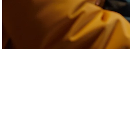
Integrasi Foodpanda untuk Resto
Mengelola restoran di Indonesia berarti berurusan dengan beberap
secara terpisah menciptakan kekacauan. Kehilangan pesanan, kesalaha
Integrasi Foodpanda Klikit mengatasi masalah ini dengan menghubu
pada satu tablet—secara real time, tanpa upaya manual.
Mengapa Foodpanda Penting di Indonesia