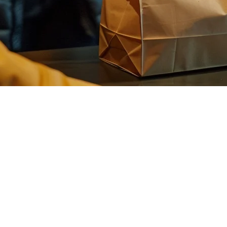
ran di Indonesia
a platform pengantaran. Foodpanda, Grab, dan Gojek masing-masing m
n penulisan manual, dan perhatian yang terbagi antara tablet lambat o
ngkan POS restoran Anda secara langsung ke pasar Foodpanda. Sekara