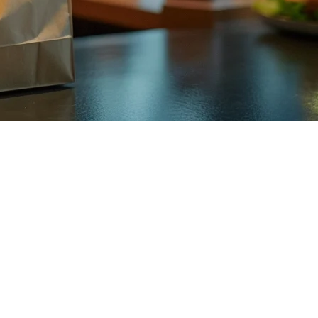
enawarkan jangkauan pelanggan yang berharga—tetapi mengelolanya
perasi Anda dan merugikan laba bersih Anda.
ng Anda dapat mengelola pesanan dari Foodpanda, Grab, dan Gojek