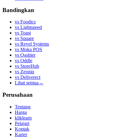
Bandingkan
vs
Foodics
vs
Lightspeed
vs
Toast
vs
Square
vs
Revel Systems
vs
Moka POS
vs
Qashier
vs
Oddle
vs
StoreHub
vs
Zeoniq
vs
Deliverect
Lihat semua
→
Perusahaan
Tentang
Harga
kliklearn
Pelajari
Kontak
Karier