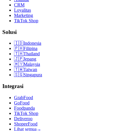
CRM
Loyalitas
Marketing
TikTok Shop
Solusi
🇮🇩
Indonesia
🇵🇭
Filipina
🇹🇭
Thailand
🇯🇵
Jepang
🇲🇾
Malaysia
🇹🇼
Taiwan
🇸🇬
Singapura
Integrasi
GrabFood
GoFood
Foodpanda
TikTok Shop
Deliveroo
ShopeeFood
Lihat semua
→