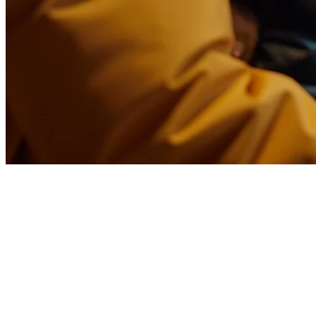
Alternatif Delivety untuk
Restoran Asia Pasifik: Mengapa
Klikit Menang
Jika Anda sedang menilai Delivety untuk manajemen pengantaran
restoran Anda, Anda harus membandingkannya dengan Klikit —