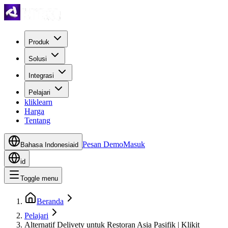
Produk
Solusi
Integrasi
Pelajari
kliklearn
Harga
Tentang
Pesan Demo
Masuk
Bahasa Indonesia
id
id
Toggle menu
Beranda
Pelajari
Alternatif Delivety untuk Restoran Asia Pasifik | Klikit