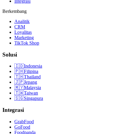
Integrasi
Berkembang
Analitik
CRM
Loyalitas
Marketing
TikTok Shop
Solusi
🇮🇩
Indonesia
🇵🇭
Filipina
🇹🇭
Thailand
🇯🇵
Jepang
🇲🇾
Malaysia
🇹🇼
Taiwan
🇸🇬
Singapura
Integrasi
GrabFood
GoFood
Foodpanda