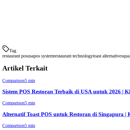
Harga:
Toast tidak mempublikasikan harga terlebih dahulu — Anda p
Terbaik untuk:
Restoran layanan penuh yang ingin solusi satu-satun
3. Square for Restaurants — Terbaik untuk Rest
Tag
restaurant pos
usa
pos system
restaurant technology
toast alternative
squa
Artikel Terkait
Comparison
5 min
Sistem POS Restoran Terbaik di USA untuk 2026 | Kl
Comparison
5 min
Alternatif Toast POS untuk Restoran di Singapura | K
Comparison
5 min