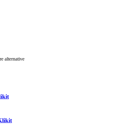
erlu meminta kutipan harga. Harapan untuk membayar jauh lebih bany
ya dan memiliki budget untuk itu.
re alternative
ikit
likit