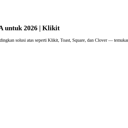
 untuk 2026 | Klikit
ngkan solusi atas seperti Klikit, Toast, Square, dan Clover — temuka
an di USA untuk 2026
ketat, margin yang tipis, dan pelanggan yang semakin sulit. Sistem
PO
pi dengan begitu banyak pilihan, bagaimana memilih?
n atas di USA untuk membantu Anda membuat keputusan yang informat