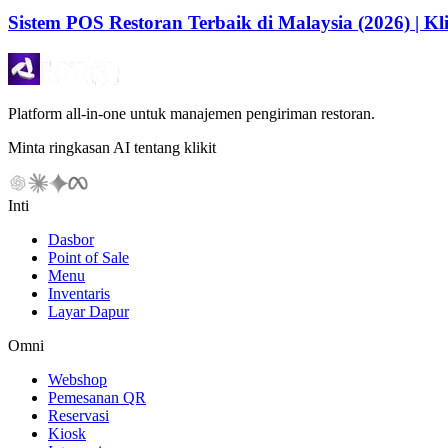
Sistem POS Restoran Terbaik di Malaysia (2026) | Kli
Platform all-in-one untuk manajemen pengiriman restoran.
Minta ringkasan AI tentang klikit
Inti
Dasbor
Point of Sale
Menu
Inventaris
Layar Dapur
Omni
Webshop
Pemesanan QR
Reservasi
Kiosk