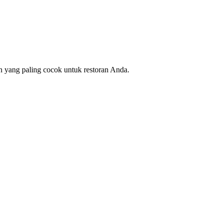
n yang paling cocok untuk restoran Anda.
S restoran
yang tepat dapat mengoptimalkan operasional Anda,
if untuk usaha Anda.