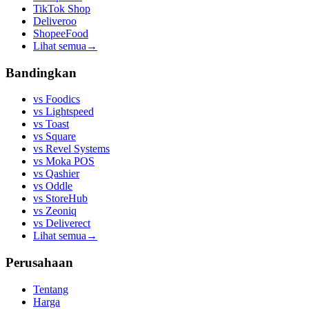
TikTok Shop
Deliveroo
ShopeeFood
Lihat semua
→
Bandingkan
vs
Foodics
vs
Lightspeed
vs
Toast
vs
Square
vs
Revel Systems
vs
Moka POS
vs
Qashier
vs
Oddle
vs
StoreHub
vs
Zeoniq
vs
Deliverect
Lihat semua
→
Perusahaan
Tentang
Harga