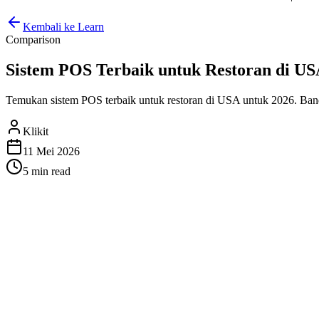
Kembali ke Learn
Comparison
Sistem POS Terbaik untuk Restoran di USA
Temukan sistem POS terbaik untuk restoran di USA untuk 2026. Bandi
Klikit
11 Mei 2026
5 min
read
Sistem POS Terbaik untuk Restor
Mengelola restoran di USA berarti harus menghadapi persaingan yang 
mengurangi biaya, dan membantu Anda mengembangkan bisnis — teta
Kami telah melakukan riset dan membandingkan sistem POS restora