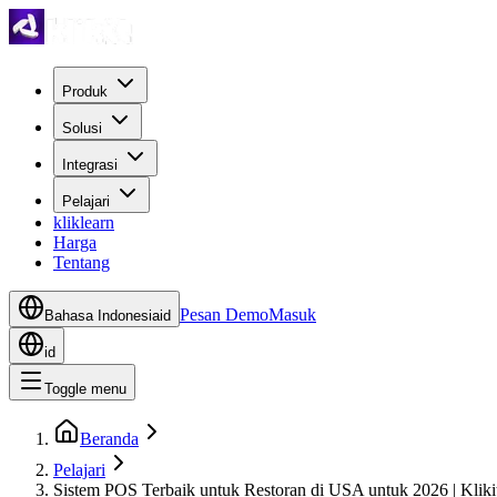
Produk
Solusi
Integrasi
Pelajari
kliklearn
Harga
Tentang
Pesan Demo
Masuk
Bahasa Indonesia
id
id
Toggle menu
Beranda
Pelajari
Sistem POS Terbaik untuk Restoran di USA untuk 2026 | Kliki