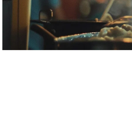
Sistem POS Restoran Terbaik di M
Mengelola restoran di Malaysia berarti mengatur beberapa platform
Sistem
POS restoran
yang tepat dapat mengubah cara Anda berope
Dalam panduan ini, kami membandingkan sistem POS restoran teratas
Apa yang Harus Diperhatikan pada Sistem
Sebelum kita masuk ke dalam pilihan, berikut fitur utama yang harus 