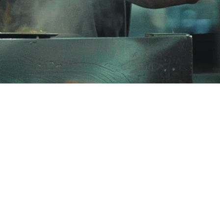
bFood, Foodpanda, dan pelanggan internal Anda—semua sekaligus.
bangkan.
enemukan pilihan yang sempurna untuk restoran Anda.