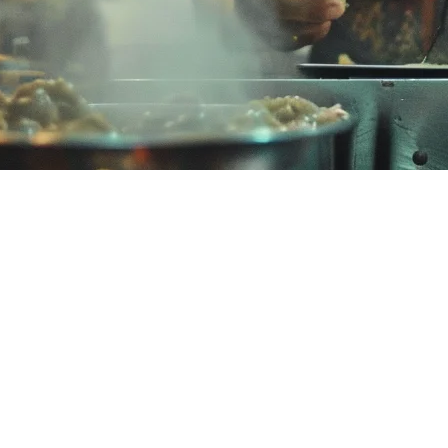
alaysia (2026)
 pengiriman, mengelola jam-jam puncak, dan melacak pesanan dari Gra
rasi, mengurangi pekerjaan manual dan membantu Anda untuk mengem
 yang tersedia di Malaysia, termasuk Klikit, untuk membantu Anda m
 POS Restoran di Malaysia
dipertimbangkan oleh setiap pemilik restoran Malaysia: