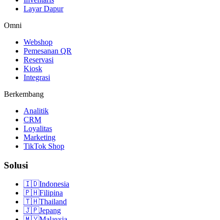
Layar Dapur
Omni
Webshop
Pemesanan QR
Reservasi
Kiosk
Integrasi
Berkembang
Analitik
CRM
Loyalitas
Marketing
TikTok Shop
Solusi
🇮🇩
Indonesia
🇵🇭
Filipina
🇹🇭
Thailand
🇯🇵
Jepang
🇲🇾
Malaysia