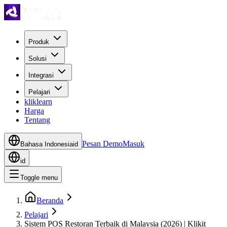
Produk
Solusi
Integrasi
Pelajari
kliklearn
Harga
Tentang
Pesan Demo
Masuk
Bahasa Indonesia
id
id
Toggle menu
Beranda
Pelajari
Sistem POS Restoran Terbaik di Malaysia (2026) | Klikit