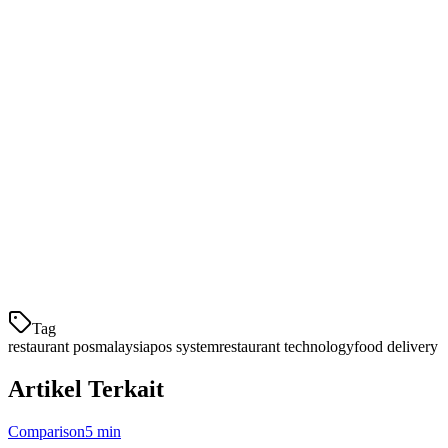
QuickBooks POS
Restoran perusahaan
Klikit: Sistem Operasi Restoran Satu-Sat
Klikit
menonjol sebagai sistem operasi restoran yang paling komprehe
Mengapa Restoran Malaysia Memilih Klikit
1. Manajemen Pesanan Bersama
Terima pesanan dari GrabFood, Foodpanda, dan pesanan makan malam da
2. 90% Biaya Lebih R
Tag
restaurant pos
malaysia
pos system
restaurant technology
food delivery
Artikel Terkait
Comparison
5 min