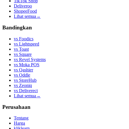
TikTok Shop
Deliveroo
ShopeeFood
Lihat semua
→
Bandingkan
vs
Foodics
vs
Lightspeed
vs
Toast
vs
Square
vs
Revel Systems
vs
Moka POS
vs
Qashier
vs
Oddle
vs
StoreHub
vs
Zeoniq
vs
Deliverect
Lihat semua
→
Perusahaan
Tentang
Harga
kliklearn