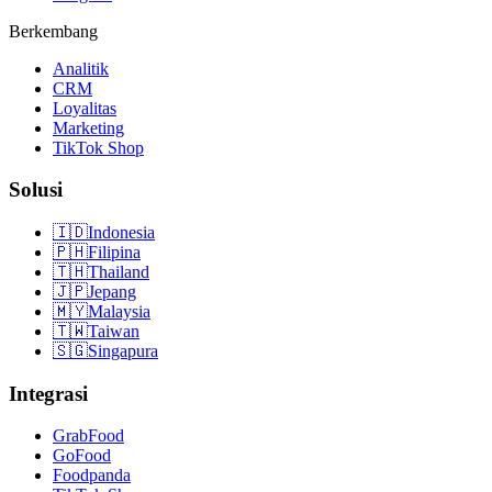
Berkembang
Analitik
CRM
Loyalitas
Marketing
TikTok Shop
Solusi
🇮🇩
Indonesia
🇵🇭
Filipina
🇹🇭
Thailand
🇯🇵
Jepang
🇲🇾
Malaysia
🇹🇼
Taiwan
🇸🇬
Singapura
Integrasi
GrabFood
GoFood
Foodpanda