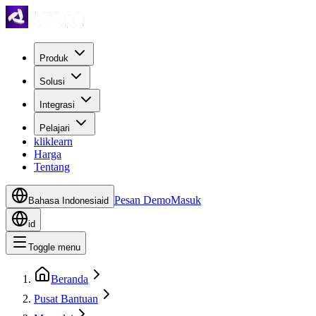
Produk
Solusi
Integrasi
Pelajari
kliklearn
Harga
Tentang
Pesan Demo
Masuk
Bahasa Indonesia
id
id
Toggle menu
Beranda
Pusat Bantuan