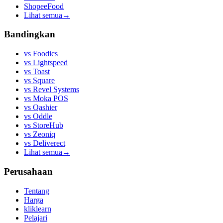
ShopeeFood
Lihat semua
→
Bandingkan
vs
Foodics
vs
Lightspeed
vs
Toast
vs
Square
vs
Revel Systems
vs
Moka POS
vs
Qashier
vs
Oddle
vs
StoreHub
vs
Zeoniq
vs
Deliverect
Lihat semua
→
Perusahaan
Tentang
Harga
kliklearn
Pelajari