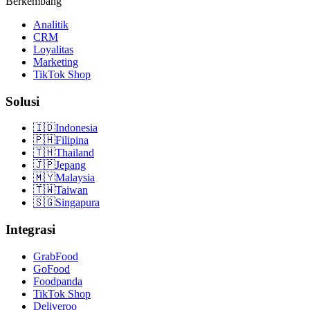
Berkembang
Analitik
CRM
Loyalitas
Marketing
TikTok Shop
Solusi
🇮🇩
Indonesia
🇵🇭
Filipina
🇹🇭
Thailand
🇯🇵
Jepang
🇲🇾
Malaysia
🇹🇼
Taiwan
🇸🇬
Singapura
Integrasi
GrabFood
GoFood
Foodpanda
TikTok Shop
Deliveroo