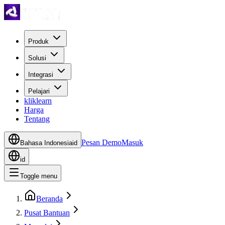
Produk
Solusi
Integrasi
Pelajari
kliklearn
Harga
Tentang
Pesan Demo
Masuk
Bahasa Indonesia
id
id
Toggle menu
Beranda
Pusat Bantuan