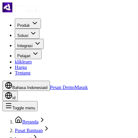
Produk
Solusi
Integrasi
Pelajari
kliklearn
Harga
Tentang
Pesan Demo
Masuk
Bahasa Indonesia
id
id
Toggle menu
Beranda
Pusat Bantuan