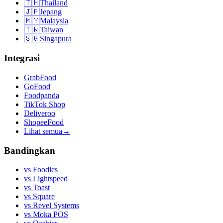
🇹🇭
Thailand
🇯🇵
Jepang
🇲🇾
Malaysia
🇹🇼
Taiwan
🇸🇬
Singapura
Integrasi
GrabFood
GoFood
Foodpanda
TikTok Shop
Deliveroo
ShopeeFood
Lihat semua
→
Bandingkan
vs
Foodics
vs
Lightspeed
vs
Toast
vs
Square
vs
Revel Systems
vs
Moka POS