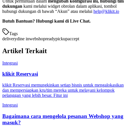
Untuk permintaan dalam
mengubah konfigurasi ini, hubungi tim
dukungan
kami melalui widget obrolan dalam aplikasi, tombol
hubungi dukungan di bawah “Akun” atau melalui
help@klikit.io
Butuh Bantuan? Hubungi kami di Live Chat.
Tags
delivery
dine in
webshop
ready
pickup
accept
Artikel Terkait
Integrasi
klikit Reservasi
klikit Reservasi memungkinkan setiap bisnis untuk mengalokasikan
dan mempersiapkan kru/tim mereka untuk melayani kelompok
pelanggan yang lebih besar. Fitur ini
Integrasi
Bagaimana cara mengelola pesanan Webshop yang
masuk?