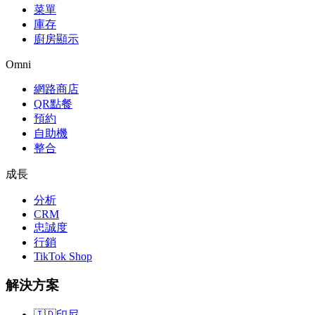
菜單
庫存
廚房顯示
Omni
網路商店
QR點餐
預約
自助機
整合
成長
分析
CRM
忠誠度
行銷
TikTok Shop
解決方案
🇮🇩
印尼