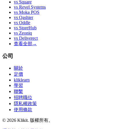
vs
Square
vs
Revel Systems
vs
Moka POS
vs
Qashier
vs
Oddle
vs
StoreHub
vs
Zeoniq
vs
Deliverect
查看全部
→
公司
關於
定價
kliklearn
學習
聯繫
招聘職位
隱私權政策
使用條款
© 2026 Klikit. 版權所有。