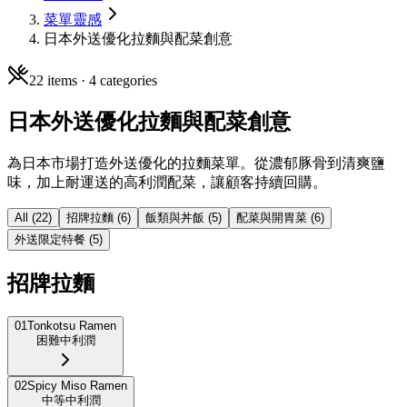
菜單靈感
日本外送優化拉麵與配菜創意
22
items ·
4
categories
日本外送優化拉麵與配菜創意
為日本市場打造外送優化的拉麵菜單。從濃郁豚骨到清爽鹽
味，加上耐運送的高利潤配菜，讓顧客持續回購。
All (
22
)
招牌拉麵
(
6
)
飯類與丼飯
(
5
)
配菜與開胃菜
(
6
)
外送限定特餐
(
5
)
招牌拉麵
01
Tonkotsu Ramen
困難
中利潤
02
Spicy Miso Ramen
中等
中利潤