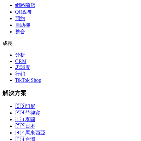
網路商店
QR點餐
預約
自助機
整合
成長
分析
CRM
忠誠度
行銷
TikTok Shop
解決方案
🇮🇩
印尼
🇵🇭
菲律宾
🇹🇭
泰國
🇯🇵
日本
🇲🇾
馬來西亞
🇹🇼
台灣