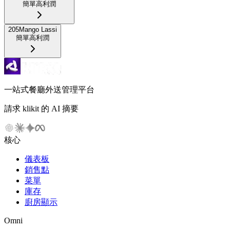
簡單
高利潤
205
Mango Lassi
簡單
高利潤
一站式餐廳外送管理平台
請求 klikit 的 AI 摘要
核心
儀表板
銷售點
菜單
庫存
廚房顯示
Omni