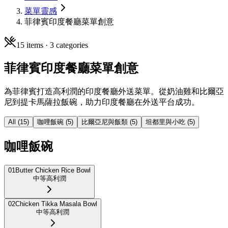
菜單靈感
菲律賓印度餐廳菜單創意
15
items ·
3
categories
菲律賓印度餐廳菜單創意
為菲律賓打造高利潤的印度餐廳外送菜單。從奶油雞和比爾亞
尼到提卡馬薩拉飯碗，助力印度餐廳在外送平台成功。
All (
15
)
咖哩飯碗
(
5
)
比爾亞尼與飯類
(
5
)
坦都里與小吃
(
5
)
咖哩飯碗
01
Butter Chicken Rice Bowl
中等
高利潤
02
Chicken Tikka Masala Bowl
中等
高利潤