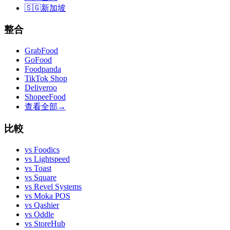
🇸🇬
新加坡
整合
GrabFood
GoFood
Foodpanda
TikTok Shop
Deliveroo
ShopeeFood
查看全部
→
比較
vs
Foodics
vs
Lightspeed
vs
Toast
vs
Square
vs
Revel Systems
vs
Moka POS
vs
Qashier
vs
Oddle
vs
StoreHub