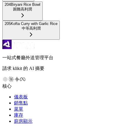
204
Biryani Rice Bowl
困難
高利潤
205
Kofta Curry with Garlic Rice
中等
高利潤
一站式餐廳外送管理平台
請求 klikit 的 AI 摘要
核心
儀表板
銷售點
菜單
庫存
廚房顯示