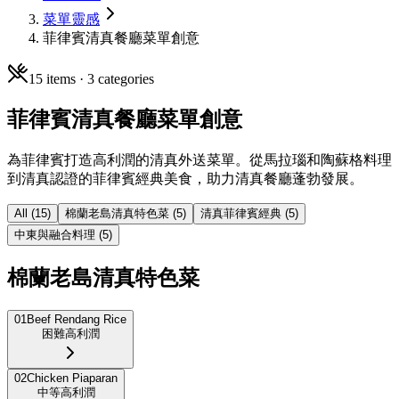
菜單靈感
菲律賓清真餐廳菜單創意
15
items ·
3
categories
菲律賓清真餐廳菜單創意
為菲律賓打造高利潤的清真外送菜單。從馬拉瑙和陶蘇格料理
到清真認證的菲律賓經典美食，助力清真餐廳蓬勃發展。
All (
15
)
棉蘭老島清真特色菜
(
5
)
清真菲律賓經典
(
5
)
中東與融合料理
(
5
)
棉蘭老島清真特色菜
01
Beef Rendang Rice
困難
高利潤
02
Chicken Piaparan
中等
高利潤