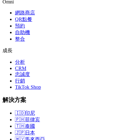
Omni
網路商店
QR點餐
預約
自助機
整合
成長
分析
CRM
忠誠度
行銷
TikTok Shop
解決方案
🇮🇩
印尼
🇵🇭
菲律宾
🇹🇭
泰國
🇯🇵
日本
🇲🇾
馬來西亞