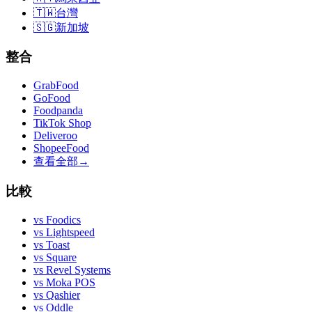
🇹🇼
台灣
🇸🇬
新加坡
整合
GrabFood
GoFood
Foodpanda
TikTok Shop
Deliveroo
ShopeeFood
查看全部
→
比較
vs
Foodics
vs
Lightspeed
vs
Toast
vs
Square
vs
Revel Systems
vs
Moka POS
vs
Qashier
vs
Oddle