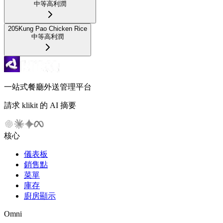
中等
高利潤
205
Kung Pao Chicken Rice
中等
高利潤
一站式餐廳外送管理平台
請求 klikit 的 AI 摘要
核心
儀表板
銷售點
菜單
庫存
廚房顯示
Omni