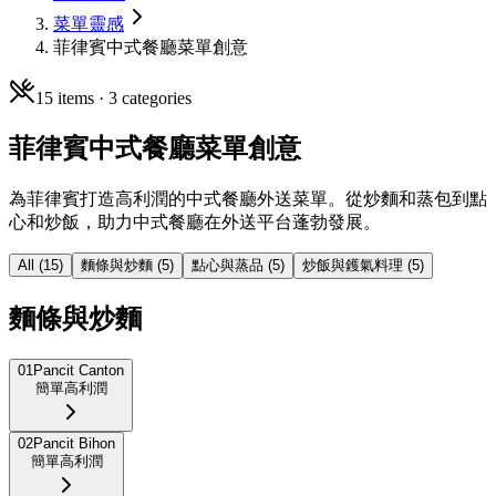
菜單靈感
菲律賓中式餐廳菜單創意
15
items ·
3
categories
菲律賓中式餐廳菜單創意
為菲律賓打造高利潤的中式餐廳外送菜單。從炒麵和蒸包到點
心和炒飯，助力中式餐廳在外送平台蓬勃發展。
All (
15
)
麵條與炒麵
(
5
)
點心與蒸品
(
5
)
炒飯與鑊氣料理
(
5
)
麵條與炒麵
01
Pancit Canton
簡單
高利潤
02
Pancit Bihon
簡單
高利潤