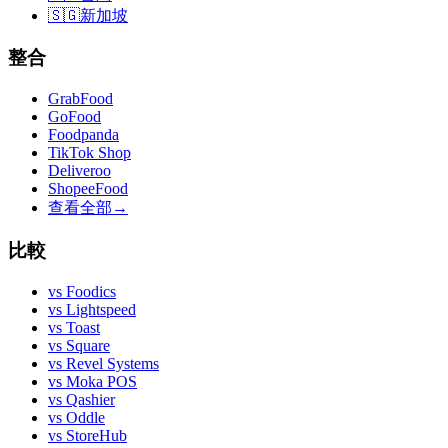
🇸🇬
新加坡
整合
GrabFood
GoFood
Foodpanda
TikTok Shop
Deliveroo
ShopeeFood
查看全部
→
比較
vs
Foodics
vs
Lightspeed
vs
Toast
vs
Square
vs
Revel Systems
vs
Moka POS
vs
Qashier
vs
Oddle
vs
StoreHub