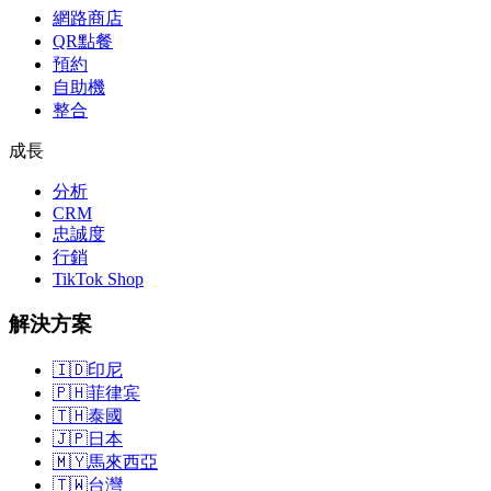
網路商店
QR點餐
預約
自助機
整合
成長
分析
CRM
忠誠度
行銷
TikTok Shop
解決方案
🇮🇩
印尼
🇵🇭
菲律宾
🇹🇭
泰國
🇯🇵
日本
🇲🇾
馬來西亞
🇹🇼
台灣