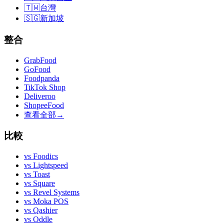
🇹🇼
台灣
🇸🇬
新加坡
整合
GrabFood
GoFood
Foodpanda
TikTok Shop
Deliveroo
ShopeeFood
查看全部
→
比較
vs
Foodics
vs
Lightspeed
vs
Toast
vs
Square
vs
Revel Systems
vs
Moka POS
vs
Qashier
vs
Oddle