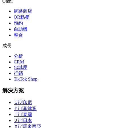
Omni
網路商店
QR點餐
預約
自助機
整合
成長
分析
CRM
忠誠度
行銷
TikTok Shop
解決方案
🇮🇩
印尼
🇵🇭
菲律宾
🇹🇭
泰國
🇯🇵
日本
🇲🇾
馬來西亞