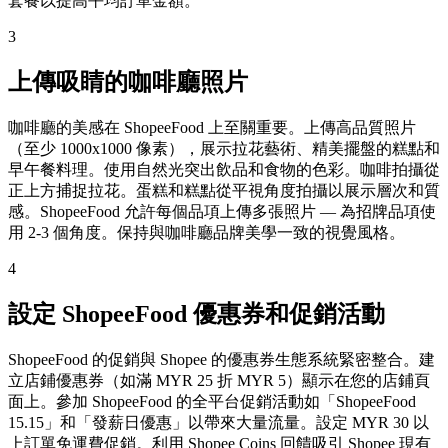
套餐以提高平均訂單金額。
3
上傳吸睛的咖啡廳照片
咖啡廳的美感在 ShopeeFood 上至關重要。上傳高品質照片
（至少 1000x1000 像素），展示拉花藝術、精美擺盤的糕點和
早午餐料理。使用自然光突出飲品和食物的色彩。咖啡拍攝從
正上方捕捉拉花。蛋糕和糕點從平視角度拍攝以展示層次和質
感。ShopeeFood 允許每個品項上傳多張照片 — 為招牌品項使
用 2-3 個角度。保持與咖啡廳品牌美學一致的視覺風格。
4
設定 ShopeeFood 優惠券和促銷活動
ShopeeFood 的促銷與 Shopee 的優惠券生態系統緊密整合。建
立店鋪優惠券（如滿 MYR 25 折 MYR 5）顯示在您的店鋪頁
面上。參加 ShopeeFood 的全平台促銷活動如「ShopeeFood
15.15」和「發薪日優惠」以帶來大量流量。設定 MYR 30 以
上訂單免運費促銷。利用 Shopee Coins 回饋吸引 Shopee 現有