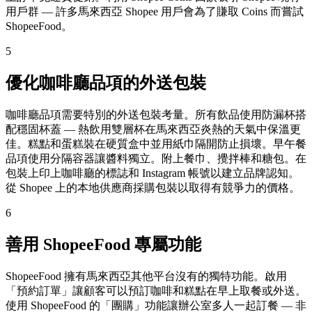
用戶群 — 許多馬來西亞 Shopee 用戶會為了賺取 Coins 而嘗試
ShopeeFood。
5
優化咖啡廳品項的外送包裝
咖啡廳品項需要特別的外送包裝考量。所有飲品使用防漏杯搭
配穩固杯蓋 — 熱飲用雙層杯在馬來西亞炎熱的天氣中保溫更
佳。糕點和蛋糕裝在硬質盒中並用紙巾隔開防止損壞。早午餐
品項使用分隔容器讓醬料獨立。附上餐巾、攪拌棒和糖包。在
包裝上印上咖啡廳的標誌和 Instagram 帳號以建立品牌認知。
從 Shopee 上的本地供應商採購包裝以取得有競爭力的價格。
6
善用 ShopeeFood 專屬功能
ShopeeFood 擁有馬來西亞其他平台沒有的獨特功能。啟用
「預約訂單」讓顧客可以預訂咖啡和糕點在早上取餐或外送。
使用 ShopeeFood 的「團購」功能讓辦公室多人一起訂餐 — 非