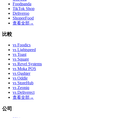
Foodpanda
TikTok Shop
Deliveroo
ShopeeFood
查看全部
→
比較
vs
Foodics
vs
Lightspeed
vs
Toast
vs
Square
vs
Revel Systems
vs
Moka POS
vs
Qashier
vs
Oddle
vs
StoreHub
vs
Zeoniq
vs
Deliverect
查看全部
→
公司