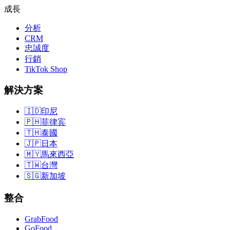
成長
分析
CRM
忠誠度
行銷
TikTok Shop
解決方案
🇮🇩
印尼
🇵🇭
菲律宾
🇹🇭
泰國
🇯🇵
日本
🇲🇾
馬來西亞
🇹🇼
台灣
🇸🇬
新加坡
整合
GrabFood
GoFood