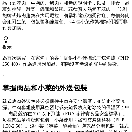
品（五花肉、牛胸肉、烤肉）和烤肉說明卡，以及「即食」品
項如拌飯、雜菜、鍋類和飯碗。菲律賓人熱愛五花肉 — 吃到
飽韓式烤肉趨勢在大馬尼拉、宿霧和達沃極受歡迎。每個烤肉
套組附生菜、包飯醬和醃蘿蔔。3-4 種小菜作為標準附贈而非
付費加購。
提示
為首次購買「在家烤」的客戶提供小型便攜式丁烷烤爐（PHP
250-400）作為選購附加品。消除沒有烤爐的客戶的障礙。
2
掌握肉品和小菜的外送包裝
韓式烤肉外送包裝必須保持生肉在安全溫度，並防止小菜洩
漏。生肉套組使用真空密封或夾鏈袋放入附冰袋的保溫容器中
— 肉品必須在 5°C 以下到達（FDA 菲律賓食品安全標準）。
每種肉品單獨密封包裝。小菜使用 2 盎司防漏醬料杯（PHP
1.50-2.50）。濕小菜（泡菜、醃蘿蔔）與乾品分開包裝。韓式