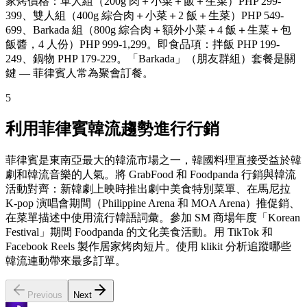
家烤價格：單人組（200g 肉＋小菜＋飯＋生菜）PHP 299-
399、雙人組（400g 綜合肉＋小菜＋2 飯＋生菜）PHP 549-
699、Barkada 組（800g 綜合肉＋額外小菜＋4 飯＋生菜＋包
飯醬，4 人份）PHP 999-1,299。即食品項：拌飯 PHP 199-
249、鍋物 PHP 179-229。「Barkada」（朋友群組）套餐是關
鍵 — 菲律賓人常為聚會訂餐。
5
利用菲律賓韓流趨勢進行行銷
菲律賓是東南亞最大的韓流市場之一，韓國料理直接受益於韓
劇和韓流音樂的人氣。將 GrabFood 和 Foodpanda 行銷與韓流
活動對齊：新韓劇上映時推出劇中美食特別菜單、在馬尼拉
K-pop 演唱會期間（Philippine Arena 和 MOA Arena）推促銷、
在菜單描述中使用流行韓語詞彙。參加 SM 商場年度「Korean
Festival」期間 Foodpanda 的文化美食活動。用 TikTok 和
Facebook Reels 製作居家烤肉短片。使用 klikit 分析追蹤哪些
韓流連動帶來最多訂單。
Previous
Next