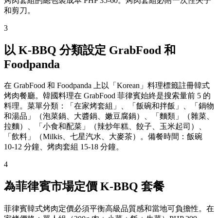
烤肉套組的總包裝成本 PHP 35-60。烤肉套組必附一次性夾子
和剪刀。
3
以 K-BBQ 分類設定 GrabFood 和
Foodpanda
在 GrabFood 和 Foodpanda 上以「Korean」料理標籤註冊韓式
烤肉餐廳。韓國料理在 GrabFood 菲律賓始終是搜索量前 5 的
料理。菜單分類：「在家烤套組」、「飯碗和拌飯」、「鍋物
和湯品」（泡菜鍋、大醬鍋、嫩豆腐鍋）、「麵類」（雜菜、
拉麵）、「小食和配菜」（辣炒年糕、餃子、玉米起司）、
「飲料」（Milkis、七星汽水、大麥茶）。備餐時間：飯碗
10-12 分鐘、烤肉套組 15-18 分鐘。
4
為菲律賓市場定價 K-BBQ 套餐
菲律賓韓式烤肉定價必須平衡高級品質感和當地可負擔性。在