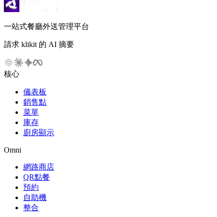
一站式餐廳外送管理平台
請求 klikit 的 AI 摘要
核心
儀表板
銷售點
菜單
庫存
廚房顯示
Omni
網路商店
QR點餐
預約
自助機
整合