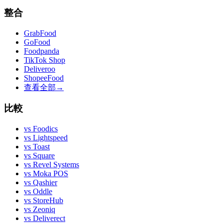
整合
GrabFood
GoFood
Foodpanda
TikTok Shop
Deliveroo
ShopeeFood
查看全部
→
比較
vs
Foodics
vs
Lightspeed
vs
Toast
vs
Square
vs
Revel Systems
vs
Moka POS
vs
Qashier
vs
Oddle
vs
StoreHub
vs
Zeoniq
vs
Deliverect