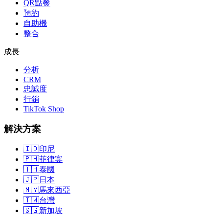
QR點餐
預約
自助機
整合
成長
分析
CRM
忠誠度
行銷
TikTok Shop
解決方案
🇮🇩
印尼
🇵🇭
菲律宾
🇹🇭
泰國
🇯🇵
日本
🇲🇾
馬來西亞
🇹🇼
台灣
🇸🇬
新加坡