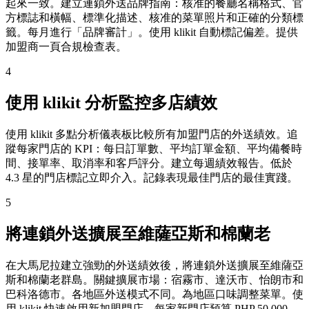
起來一致。建立連鎖外送品牌指南：核准的餐廳名稱格式、官
方標誌和橫幅、標準化描述、核准的菜單照片和正確的分類標
籤。每月進行「品牌審計」。使用 klikit 自動標記偏差。提供
加盟商一頁合規檢查表。
4
使用 klikit 分析監控多店績效
使用 klikit 多點分析儀表板比較所有加盟門店的外送績效。追
蹤每家門店的 KPI：每日訂單數、平均訂單金額、平均備餐時
間、接單率、取消率和客戶評分。建立每週績效報告。低於
4.3 星的門店標記立即介入。記錄表現最佳門店的最佳實踐。
5
將連鎖外送擴展至維薩亞斯和棉蘭老
在大馬尼拉建立強勁的外送績效後，將連鎖外送擴展至維薩亞
斯和棉蘭老群島。關鍵擴展市場：宿霧市、達沃市、怡朗市和
巴科洛德市。各地區外送模式不同。為地區口味調整菜單。使
用 klikit 快速啟用新加盟門店。每家新門店預算 PHP 50,000-