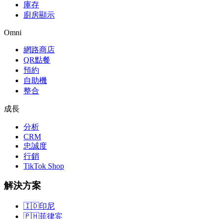
庫存
廚房顯示
Omni
網路商店
QR點餐
預約
自助機
整合
成長
分析
CRM
忠誠度
行銷
TikTok Shop
解決方案
🇮🇩
印尼
🇵🇭
菲律宾