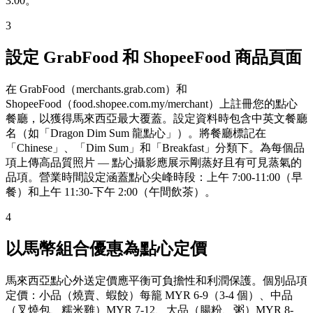
3.00。
3
設定 GrabFood 和 ShopeeFood 商品頁面
在 GrabFood（merchants.grab.com）和
ShopeeFood（food.shopee.com.my/merchant）上註冊您的點心
餐廳，以獲得馬來西亞最大覆蓋。設定資料時包含中英文餐廳
名（如「Dragon Dim Sum 龍點心」）。將餐廳標記在
「Chinese」、「Dim Sum」和「Breakfast」分類下。為每個品
項上傳高品質照片 — 點心攝影應展示剛蒸好且有可見蒸氣的
品項。營業時間設定涵蓋點心尖峰時段：上午 7:00-11:00（早
餐）和上午 11:30-下午 2:00（午間飲茶）。
4
以馬幣組合優惠為點心定價
馬來西亞點心外送定價應平衡可負擔性和利潤保護。個別品項
定價：小品（燒賣、蝦餃）每籠 MYR 6-9（3-4 個）、中品
（叉燒包、糯米雞）MYR 7-12、大品（腸粉、粥）MYR 8-