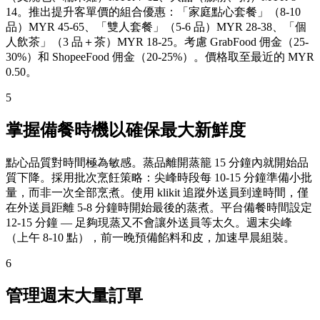
14。推出提升客單價的組合優惠：「家庭點心套餐」（8-10
品）MYR 45-65、「雙人套餐」（5-6 品）MYR 28-38、「個
人飲茶」（3 品＋茶）MYR 18-25。考慮 GrabFood 佣金（25-
30%）和 ShopeeFood 佣金（20-25%）。價格取至最近的 MYR
0.50。
5
掌握備餐時機以確保最大新鮮度
點心品質對時間極為敏感。蒸品離開蒸籠 15 分鐘內就開始品
質下降。採用批次烹飪策略：尖峰時段每 10-15 分鐘準備小批
量，而非一次全部烹煮。使用 klikit 追蹤外送員到達時間，僅
在外送員距離 5-8 分鐘時開始最後的蒸煮。平台備餐時間設定
12-15 分鐘 — 足夠現蒸又不會讓外送員等太久。週末尖峰
（上午 8-10 點），前一晚預備餡料和皮，加速早晨組裝。
6
管理週末大量訂單