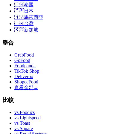
🇹🇭
泰國
🇯🇵
日本
🇲🇾
馬來西亞
🇹🇼
台灣
🇸🇬
新加坡
整合
GrabFood
GoFood
Foodpanda
TikTok Shop
Deliveroo
ShopeeFood
查看全部
→
比較
vs
Foodics
vs
Lightspeed
vs
Toast
vs
Square
vs
Revel Systems