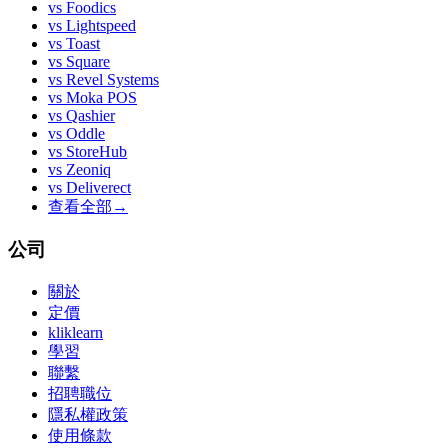
vs
Foodics
vs
Lightspeed
vs
Toast
vs
Square
vs
Revel Systems
vs
Moka POS
vs
Qashier
vs
Oddle
vs
StoreHub
vs
Zeoniq
vs
Deliverect
查看全部
→
公司
關於
定價
kliklearn
學習
聯繫
招聘職位
隱私權政策
使用條款