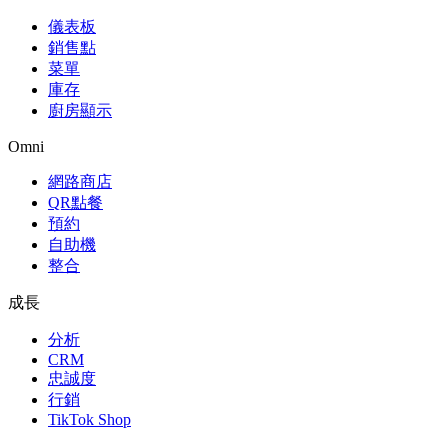
儀表板
銷售點
菜單
庫存
廚房顯示
Omni
網路商店
QR點餐
預約
自助機
整合
成長
分析
CRM
忠誠度
行銷
TikTok Shop