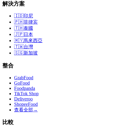
解決方案
🇮🇩
印尼
🇵🇭
菲律宾
🇹🇭
泰國
🇯🇵
日本
🇲🇾
馬來西亞
🇹🇼
台灣
🇸🇬
新加坡
整合
GrabFood
GoFood
Foodpanda
TikTok Shop
Deliveroo
ShopeeFood
查看全部
→
比較