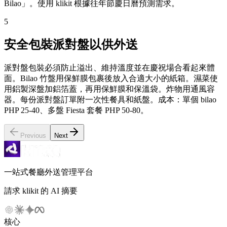
Bilao」。使用 klikit 根據往年節慶日曆預測需求。
5
安全包裝派對盤以供外送
派對盤包裝必須防止溢出、維持溫度並在慶祝場合看起來體
面。Bilao 竹盤用保鮮膜包裹後放入合適大小的紙箱。濕菜使
用鋁製深盤加鋁箔蓋，再用保鮮膜和保溫袋。炸物用通風容
器。每份派對盤訂單附一次性餐具和紙盤。成本：單個 bilao
PHP 25-40、多盤 Fiesta 套餐 PHP 50-80。
Previous
Next
一站式餐廳外送管理平台
請求 klikit 的 AI 摘要
核心