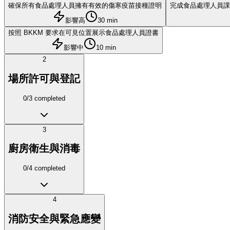
確保所有食品處理人員擁有有效的傷寒疫苗接種證明
完成食品處理人員課程（K
影響高
30 min
按照 BKKM 要求在可見位置展示食品處理人員證書
影響中
10 min
2
場所許可與登記
0
/
3
completed
3
廚房衛生與消毒
0
/
4
completed
4
消防安全與緊急應變