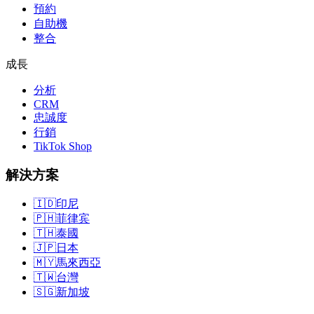
預約
自助機
整合
成長
分析
CRM
忠誠度
行銷
TikTok Shop
解決方案
🇮🇩
印尼
🇵🇭
菲律宾
🇹🇭
泰國
🇯🇵
日本
🇲🇾
馬來西亞
🇹🇼
台灣
🇸🇬
新加坡