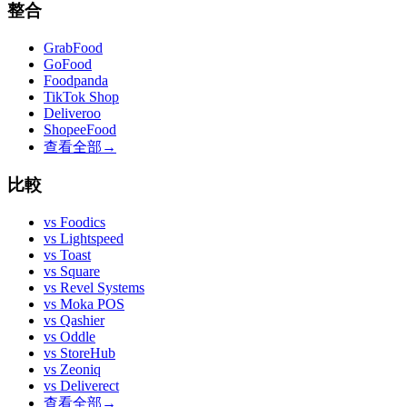
整合
GrabFood
GoFood
Foodpanda
TikTok Shop
Deliveroo
ShopeeFood
查看全部
→
比較
vs
Foodics
vs
Lightspeed
vs
Toast
vs
Square
vs
Revel Systems
vs
Moka POS
vs
Qashier
vs
Oddle
vs
StoreHub
vs
Zeoniq
vs
Deliverect
查看全部
→