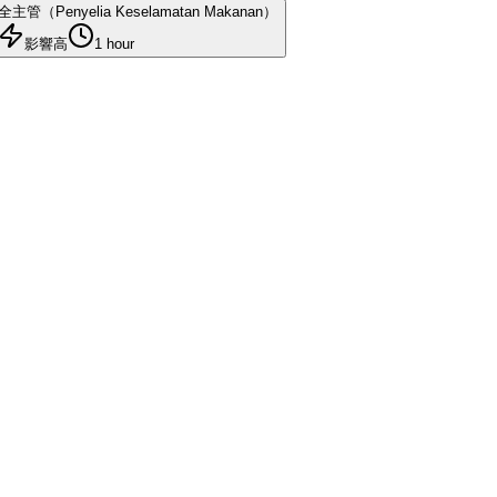
Penyelia Keselamatan Makanan）
影響高
1 hour