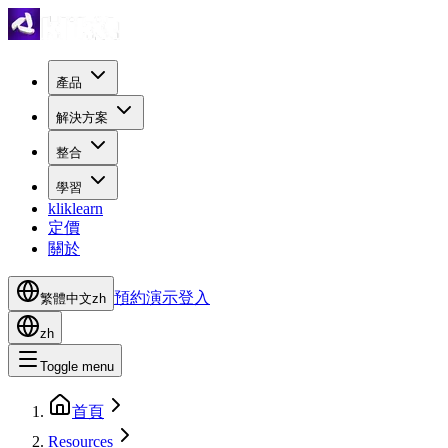
產品
解決方案
整合
學習
kliklearn
定價
關於
預約演示
登入
繁體中文
zh
zh
Toggle menu
首頁
Resources