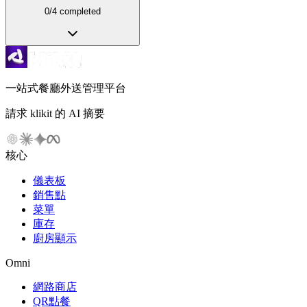
0
/
4
completed
一站式餐廳外送管理平台
請求 klikit 的 AI 摘要
核心
儀表板
銷售點
菜單
庫存
廚房顯示
Omni
網路商店
QR點餐