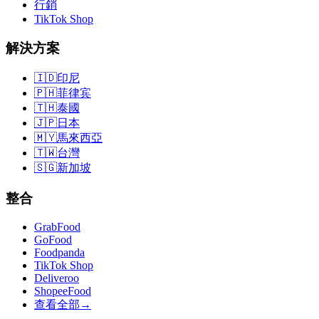
行銷
TikTok Shop
解決方案
🇮🇩
印尼
🇵🇭
菲律宾
🇹🇭
泰國
🇯🇵
日本
🇲🇾
馬來西亞
🇹🇼
台灣
🇸🇬
新加坡
整合
GrabFood
GoFood
Foodpanda
TikTok Shop
Deliveroo
ShopeeFood
查看全部
→