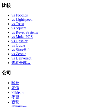
比較
vs
Foodics
vs
Lightspeed
vs
Toast
vs
Square
vs
Revel Systems
vs
Moka POS
vs
Qashier
vs
Oddle
vs
StoreHub
vs
Zeoniq
vs
Deliverect
查看全部
→
公司
關於
定價
kliklearn
學習
聯繫