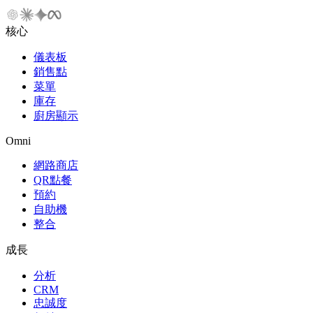
核心
儀表板
銷售點
菜單
庫存
廚房顯示
Omni
網路商店
QR點餐
預約
自助機
整合
成長
分析
CRM
忠誠度