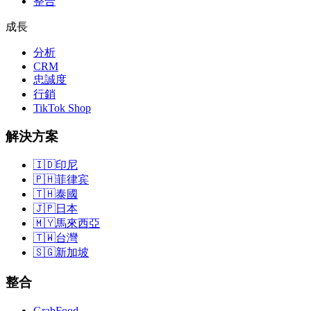
整合
成長
分析
CRM
忠誠度
行銷
TikTok Shop
解決方案
🇮🇩
印尼
🇵🇭
菲律宾
🇹🇭
泰國
🇯🇵
日本
🇲🇾
馬來西亞
🇹🇼
台灣
🇸🇬
新加坡
整合
GrabFood