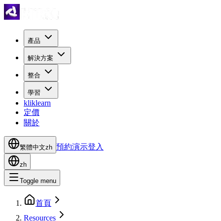
產品
解決方案
整合
學習
kliklearn
定價
關於
預約演示
登入
繁體中文
zh
zh
Toggle menu
首頁
Resources