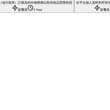
T（地方政府）註冊您的外燴業務以取得食品營業執照
在平台個人資料和所有
影響高
1 hour
影響高