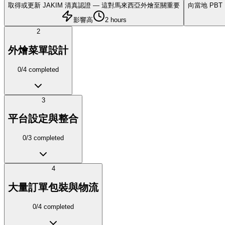
取得或更新 JAKIM 清真認證 — 這對馬來西亞外燴至關重要
向當地 PB
影響高
2 hours
2
外燴菜單設計
0
/
4
completed
3
平台設定與整合
0
/
3
completed
4
大量訂單包裝與物流
0
/
4
completed