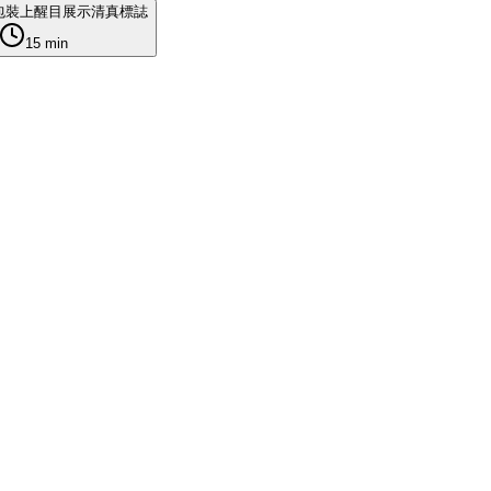
包裝上醒目展示清真標誌
15 min