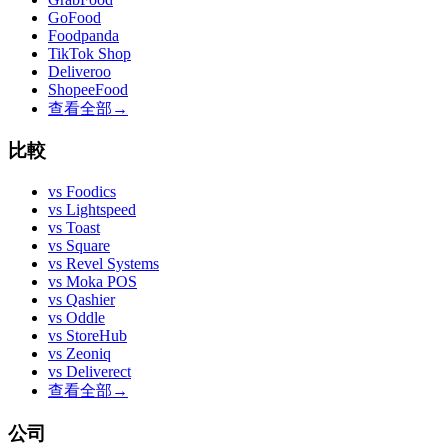
GoFood
Foodpanda
TikTok Shop
Deliveroo
ShopeeFood
查看全部
→
比較
vs
Foodics
vs
Lightspeed
vs
Toast
vs
Square
vs
Revel Systems
vs
Moka POS
vs
Qashier
vs
Oddle
vs
StoreHub
vs
Zeoniq
vs
Deliverect
查看全部
→
公司