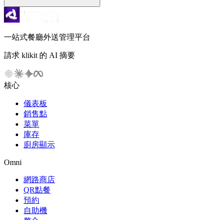
一站式餐廳外送管理平台
請求 klikit 的 AI 摘要
核心
儀表板
銷售點
菜單
庫存
廚房顯示
Omni
網路商店
QR點餐
預約
自助機