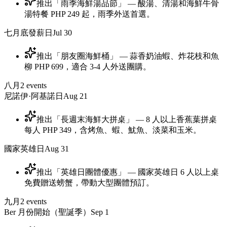
推出「雨季海鮮湯品節」 — 酸湯、清湯和海鮮牛骨
湯特餐 PHP 249 起，雨季外送首選。
七月底發薪日
Jul 30
推出「朋友圈海鮮桶」 — 蒜香奶油蝦、炸花枝和魚
柳 PHP 699，適合 3-4 人外送團購。
八月
2
events
尼諾伊·阿基諾日
Aug 21
推出「長週末海鮮大拼桌」 — 8 人以上香蕉葉拼桌
每人 PHP 349，含烤魚、蝦、魷魚、淡菜和玉米。
國家英雄日
Aug 31
推出「英雄日團體優惠」 — 國家英雄日 6 人以上桌
免費贈送螃蟹，帶動大型團體預訂。
九月
2
events
Ber 月份開始（聖誕季）
Sep 1