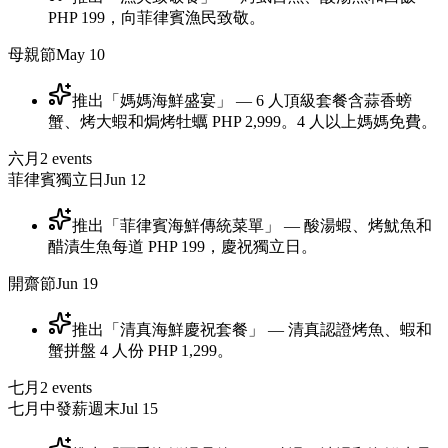
PHP 199，向菲律賓漁民致敬。
母親節
May 10
推出「媽媽海鮮盛宴」 — 6 人頂級套餐含蒜香螃
蟹、烤大蝦和焗烤牡蠣 PHP 2,999。4 人以上媽媽免費。
六月
2
events
菲律賓獨立日
Jun 12
推出「菲律賓海鮮傳統菜單」 — 酸湯蝦、烤魷魚和
醋漬生魚每道 PHP 199，慶祝獨立日。
開齋節
Jun 19
推出「清真海鮮慶祝套餐」 — 清真認證烤魚、蝦和
蟹拼盤 4 人份 PHP 1,299。
七月
2
events
七月中發薪週末
Jul 15