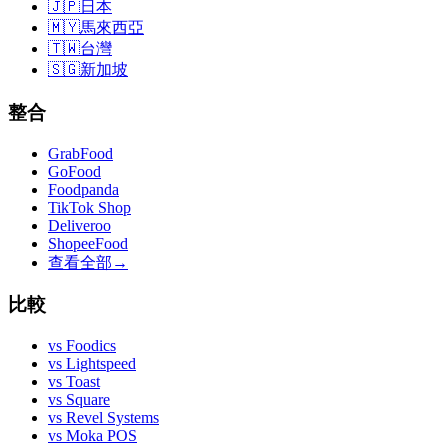
🇯🇵
日本
🇲🇾
馬來西亞
🇹🇼
台灣
🇸🇬
新加坡
整合
GrabFood
GoFood
Foodpanda
TikTok Shop
Deliveroo
ShopeeFood
查看全部
→
比較
vs
Foodics
vs
Lightspeed
vs
Toast
vs
Square
vs
Revel Systems
vs
Moka POS