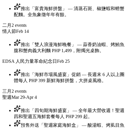
推出「富貴海鮮拼盤」 — 清蒸石斑、椒鹽蝦和螃蟹
配麵。全魚象徵年年有餘。
二月
2
events
情人節
Feb 14
推出「雙人浪漫海鮮晚餐」 — 蒜香奶油蝦、烤鮪魚
腹和蟹肉義大利麵 PHP 1,499，附燭光桌飾。
EDSA 人民力量革命紀念日
Feb 25
推出「海鮮市場風盛宴」促銷 — 長週末 6 人以上團
體每人 PHP 399 新鮮海鮮拼盤，大拼桌風格。
三月
2
events
聖週
Mar 29-Apr 4
推出「四旬期海鮮盛宴」 — 全年最大營收週！聖週
四和聖週五海鮮套餐每人 PHP 299 起。
預售外送「聖週家庭海鮮盒」 — 酸湯蝦、烤虱目魚