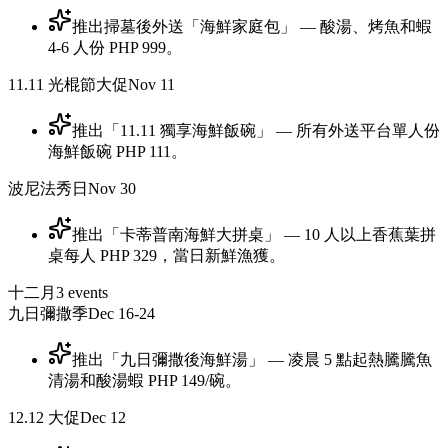
推出掃墓後外送「海鮮家庭包」 — 酸湯、烤魚和蝦
4-6 人份 PHP 999。
11.11 光棍節大促
Nov 11
推出「11.11 獨享海鮮飯碗」 — 所有外送平台單人份
海鮮飯碗 PHP 111。
波尼法秀日
Nov 30
推出「卡蒂普南海鮮大拼桌」 — 10 人以上香蕉葉拼
桌每人 PHP 329，當日新鮮漁獲。
十二月
3
events
九日彌撒季
Dec 16-24
推出「九日彌撒後海鮮湯」 — 凌晨 5 點起熱騰騰魚
清湯和酸湯蝦 PHP 149/碗。
12.12 大促
Dec 12