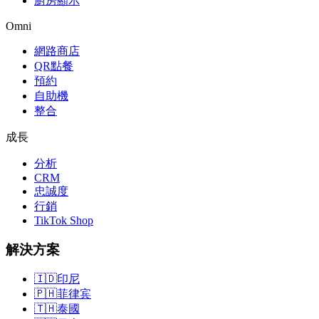
廚房顯示
Omni
網路商店
QR點餐
預約
自助機
整合
成長
分析
CRM
忠誠度
行銷
TikTok Shop
解決方案
🇮🇩
印尼
🇵🇭
菲律宾
🇹🇭
泰國