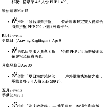
和花生醬燉菜 4-6 人份 PHP 1,499。
發薪週末
Mar 15
推出「發薪海鮮拼盤」 — 發薪週末限定雙人份綜合
海鮮拼盤 PHP 799，僅限外送平台。
四月
2
events
勇氣日（Araw ng Kagitingan）
Apr 9
勇氣日制服人員享 8 折 — 特價 PHP 249 海鮮酸湯套
餐慶祝菲律賓勇氣。
月底發薪日
Apr 30
舉辦「夏日海鮮燒烤節」 — 戶外風格烤海鮮之夜，
團體套餐 3-4 人份 PHP 599 起。
五月
2
events
勞動節
May 1
推出「漁夫致敬餐」 — 烤虱目魚、酸湯魚和白飯