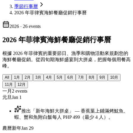
季節行事曆
2026 年菲律賓海鮮餐廳促銷行事曆
2026
·
26
events
2026 年菲律賓海鮮餐廳促銷行事曆
根據 2026 年菲律賓的重要節日、漁季和購物活動來規劃您的
海鮮餐廳促銷。從四旬期海鮮盛宴到大拼桌，把握每個用餐高
峰。
All
1月
2月
3月
4月
5月
6月
7月
8月
9月
10月
11月
12月
一月
2
events
元旦
Jan 1
推出「新年海鮮大拼桌」 — 香蕉葉上鋪滿烤魷魚、
蝦、蟹和魚附白飯每人 PHP 499（最少 4 人）。
農曆新年
Jan 29