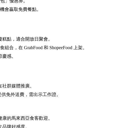
紅包」優惠券。
有機會贏取免費餐點。
慶糕點，適合開放日聚會。
 GrabFood 和 ShopeeFood 上架。
節慶感。
在社群媒體推廣。
）提供免外送費，需出示工作證。
健康的馬來西亞食客歡迎。
立品牌好感度。