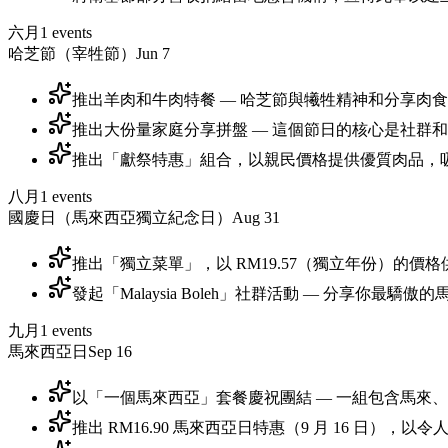
六月
1
events
哈芝節（宰牲節）
Jun 7
推出羊肉和牛肉特餐 — 哈芝節與犧牲精神和分享肉
推出大份量家庭分享拼盤 — 這個節日的核心是社群
推出「獻祭特惠」組合，以親民價格提供優質肉品，
八月
1
events
國慶日（馬來西亞獨立紀念日）
Aug 31
推出「獨立菜單」，以 RM19.57（獨立年份）的
發起「Malaysia Boleh」社群活動 — 分享你最
九月
1
events
馬來西亞日
Sep 16
以「一個馬來西亞」套餐慶祝團結 — 一組包含馬來
推出 RM16.90 馬來西亞日特惠（9 月 16 日）