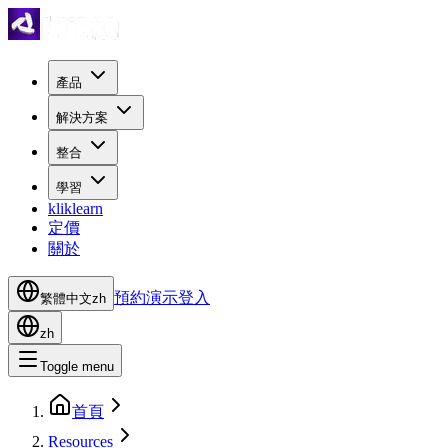
產品
解決方案
整合
學習
kliklearn
定價
關於
預約演示
登入
繁體中文
zh
zh
Toggle menu
首頁
Resources