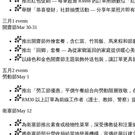
推出紅包促銷 — 每筆超過 RM88 的訂單附贈數位「
舉辦「恭喜發財」社群抽獎活動 — 分享年菜照片即
三月
1
events
開齋節
Mar 30-31
推出開齋節外燴套餐，含仁當、竹筒飯、馬來粽和節
推出「回鄉」套餐 — 為從家鄉返回的家庭提供暖心美食組合，在
以綠色和金色開齋節主題裝飾外送包裝，讓訂單更具
五月
2
events
勞動節
May 1
推出「勞工節優惠」平價午餐組合向勞動階層致敬，
RM30 以上訂單為前線工作者（護士、教師、警察
衛塞節
May 12
為衛塞節推出素食或植物性菜單，深受佛教徒和注重
將衛塞節部分營收捐給當地慈善機構，宣傳此舉以建