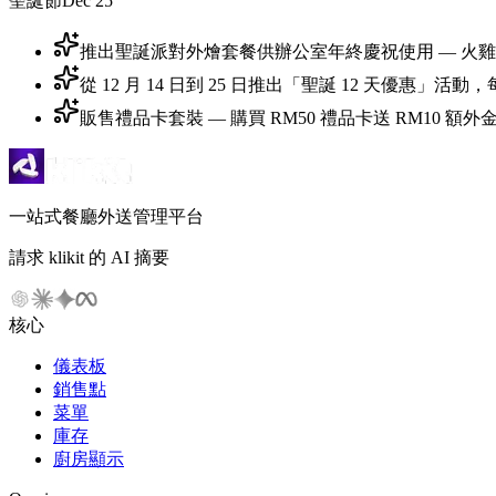
聖誕節
Dec 25
推出聖誕派對外燴套餐供辦公室年終慶祝使用 — 火
從 12 月 14 日到 25 日推出「聖誕 12 天優惠
販售禮品卡套裝 — 購買 RM50 禮品卡送 RM10 
一站式餐廳外送管理平台
請求 klikit 的 AI 摘要
核心
儀表板
銷售點
菜單
庫存
廚房顯示