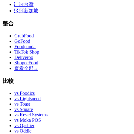
🇹🇼
台灣
🇸🇬
新加坡
整合
GrabFood
GoFood
Foodpanda
TikTok Shop
Deliveroo
ShopeeFood
查看全部
→
比較
vs
Foodics
vs
Lightspeed
vs
Toast
vs
Square
vs
Revel Systems
vs
Moka POS
vs
Qashier
vs
Oddle