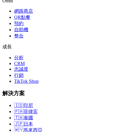
Omni
網路商店
QR點餐
預約
自助機
整合
成長
分析
CRM
忠誠度
行銷
TikTok Shop
解決方案
🇮🇩
印尼
🇵🇭
菲律宾
🇹🇭
泰國
🇯🇵
日本
🇲🇾
馬來西亞