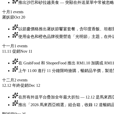
推出沙巴和砂拉越美食 — 突顯在外送菜單中常被忽
十月
1
events
屠妖節
Oct 20
以節慶價格推出屠妖節饗宴套餐，含印度香飯、坦都
使用金色和橙色品牌視覺營造「光明節」主題，在外
十一月
1
events
11.11 促銷
Nov 11
在 GrabFood 和 ShopeeFood 推出 RM1.10 加購或
上午 11:00 進行 11 分鐘限時搶購，暢銷品半價，
十二月
2
events
12.12 年終促銷
Dec 12
在所有外送平台疊加全年最大折扣 — 12.12 是馬來西
推出「2026 馬來西亞精選」組合箱，收錄 12 道暢