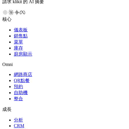
請求 klikit 的 AI 摘要
核心
儀表板
銷售點
菜單
庫存
廚房顯示
Omni
網路商店
QR點餐
預約
自助機
整合
成長
分析
CRM