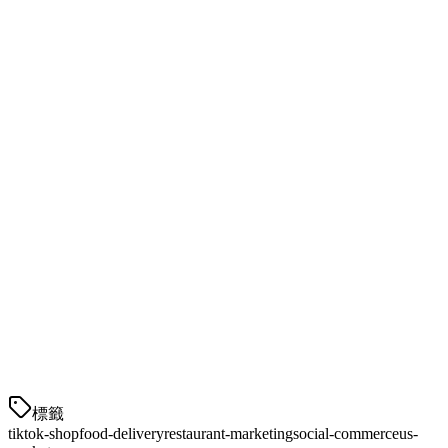
店内自取
— 客户直接取货
本地送货
— 您自己的送货团队
第三方物流
— 集成的送货合作伙伴
餐厅TikTok Shop成功的实践
创建令人驻足的食品视频
TikTok Shop成功的关键是创建让人垂涎欲滴的视频：
展示摆盘过程
— 幕后内容表现良好
使用ASMR声音
— 煎炸、切剁和倒水的声音推动参
与度
展示客户反应
— 用户推荐建立信任
定期发布
— 每周发布3-5个视频
標籤
tiktok-shop
food-delivery
restaurant-marketing
social-commerce
us-