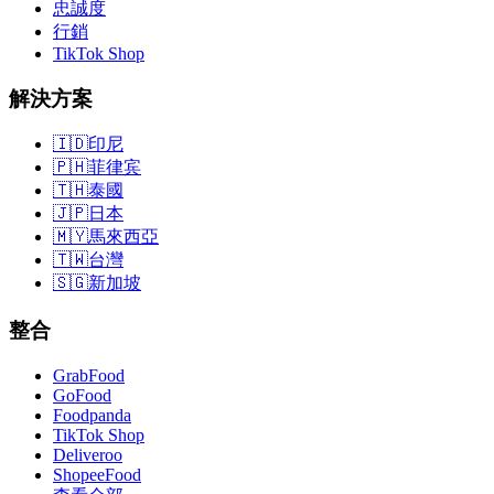
忠誠度
行銷
TikTok Shop
解決方案
🇮🇩
印尼
🇵🇭
菲律宾
🇹🇭
泰國
🇯🇵
日本
🇲🇾
馬來西亞
🇹🇼
台灣
🇸🇬
新加坡
整合
GrabFood
GoFood
Foodpanda
TikTok Shop
Deliveroo
ShopeeFood