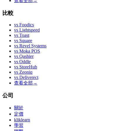
查看全部
→
比較
vs
Foodics
vs
Lightspeed
vs
Toast
vs
Square
vs
Revel Systems
vs
Moka POS
vs
Qashier
vs
Oddle
vs
StoreHub
vs
Zeoniq
vs
Deliverect
查看全部
→
公司
關於
定價
kliklearn
學習