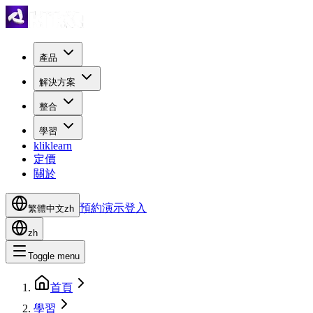
產品
解決方案
整合
學習
kliklearn
定價
關於
預約演示
登入
繁體中文
zh
zh
Toggle menu
首頁
學習